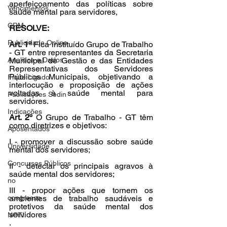
aperfeiçoamento das políticas sobre 
Vencimentos
saúde mental para servidores,
CRM
RESOLVE:
Publicidade Online
Art. 1º 
Fica instituído Grupo de Trabalho 
- GT entre representantes da Secretaria 
Analítica e Dados
Municipal de Gestão e das Entidades 
Representativas dos Servidores 
Públicos Municipais, objetivando a 
Fique Ligado
interlocução e proposição de ações 
voltadas à saúde mental para 
Publicações Sedin
servidores.
Indicações
Art. 2º
 O Grupo de Trabalho - GT têm 
como diretrizes e objetivos:
Aposentados
I - promover a discussão sobre saúde 
Universidade
mental dos servidores;
Concursos Públicos
II - detectar os principais agravos à 
saúde mental dos servidores;
no
III - propor ações que tornem os 
congresso
ambientes de trabalho saudáveis e 
protetivos da saúde mental dos 
servidores
NOTI
.