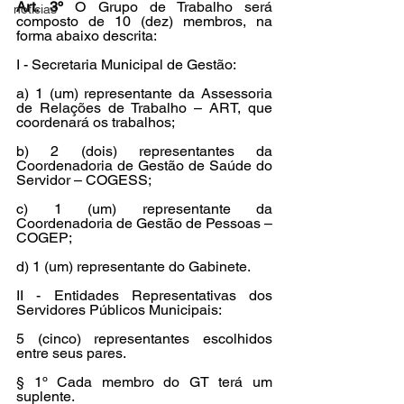
Art. 3º 
O Grupo de Trabalho será 
noticias
composto de 10 (dez) membros, na 
forma abaixo descrita:
I - Secretaria Municipal de Gestão:
a) 1 (um) representante da Assessoria 
de Relações de Trabalho – ART, que 
coordenará os trabalhos;
b) 2 (dois) representantes da 
Coordenadoria de Gestão de Saúde do 
Servidor – COGESS;
c) 1 (um) representante da 
Coordenadoria de Gestão de Pessoas – 
COGEP;
d) 1 (um) representante do Gabinete.
II - Entidades Representativas dos 
Servidores Públicos Municipais:
5 (cinco) representantes escolhidos 
entre seus pares.
§ 1º Cada membro do GT terá um 
suplente.