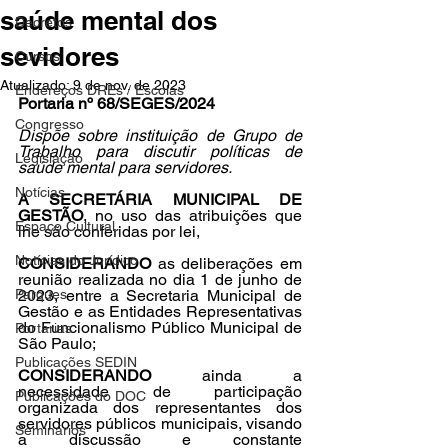
saúde mental dos
Decretos
sevidores
Cursos
Atualizado:
9 de nov. de 2023
Endereços DREs / Escolas
Portaria nº 68/SEGES/2024
Congresso
Dispõe sobre instituição de Grupo de 
Trabalho para discutir políticas de 
Legislação
saúde mental para servidores.
Notícias
A SECRETÁRIA MUNICIPAL DE 
GESTÃO
, no uso das atribuições que 
Espaço Cultural
lhe são conferidas por lei,
Notícias do Jurídico
CONSIDERANDO
 as deliberações em 
reunião realizada no dia 1 de junho de 
Parques
2023, entre a Secretaria Municipal de 
Gestão e as Entidades Representativas 
do Funcionalismo Público Municipal de 
Portarias
São Paulo;
Publicações SEDIN
CONSIDERANDO
 ainda a 
necessidade de participação 
Publicações do DOC
organizada dos representantes dos 
servidores públicos municipais, visando 
Seminários
a discussão e constante 