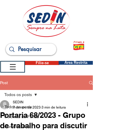
Filiado à
Filie-se
Área Restrita
Post
Todos os posts
SEDIN
Todos os posts
7 de nov. de 2023
3 min de leitura
Portaria 68/2023 - Grupo
Colônias de Férias
de trabalho para discutir
Comunicados