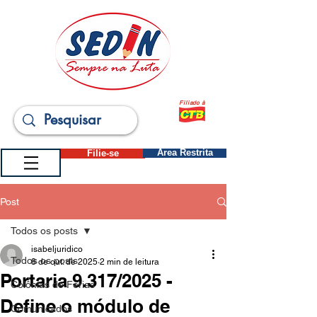
Filiado à
Filie-se
Área Restrita
Post
Todos os posts
isabeljuridico
Todos os posts
8 de out. de 2025
2 min de leitura
Portaria 9.317/2025 -
Colônias de Férias
Define o módulo de
Comunicados