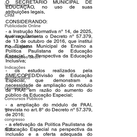
O SECRETÁRIO MUNICIPAL DE 
Vencimentos
EDUCAÇÃO, no uso de suas 
atribuições legais,
CRM
CONSIDERANDO:
Publicidade Online
- a Instrução Normativa nº 14, de 2025, 
que regulamenta o Decreto nº 57.379, 
Analítica e Dados
de 13 de outubro de 2016, que institui 
no Sistema Municipal de Ensino a 
Fique Ligado
Política Paulistana de Educação 
Especial, na Perspectiva da Educação 
Publicações Sedin
Inclusiva;
Indicações
- os estudos realizados pela 
SME/COPED/Divisão de Educação 
Aposentados
Especial, que demonstram a 
necessidade de ampliação do módulo 
Universidade
de PAAI em razão do aumento do 
público da Educação Especial;
Concursos Públicos
- a ampliação do módulo de PAAI, 
no
prevista no art. 8º do Decreto nº 57.379, 
de 2016;
congresso
- a efetivação da Política Paulistana de 
Educação Especial na perspectiva da 
NOTI
inclusão e a oferta adequada do 