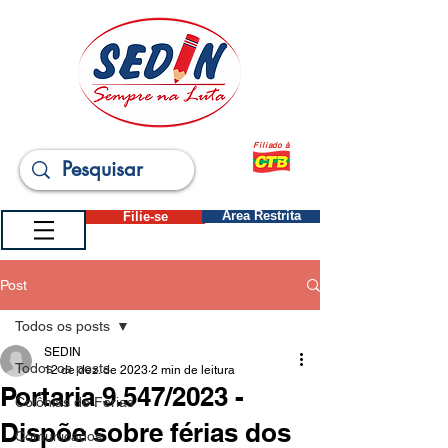
Filiado à
Filie-se
Área Restrita
Post
Todos os posts
SEDIN
Todos os posts
12 de dez. de 2023
2 min de leitura
Portaria 9.547/2023 -
Colônias de Férias
Dispõe sobre férias dos
Comunicados