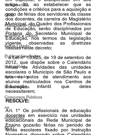
artigo 30, ao estabelecer que as 
Vencimentos
condições e critérios para a aquisição e 
gozo de férias dos servidores da classe 
CRM
dos docentes, da carreira do Magistério 
Municipal, do Quadro dos Profissionais 
Publicidade Online
de Educação, serão disciplinados por 
Portaria do Secretário Municipal de 
Analítica e Dados
Educação, nos termos da legislação 
vigente, observadas as diretrizes 
Fique Ligado
fixadas neste decreto;
Publicações Sedin
- a Lei nº 15.625, de 19 de setembro de 
2012, que dispõe sobre o Calendário 
Indicações
Anual de Atividades das unidades 
escolares o Município de São Paulo e 
cria os polos de atendimento aos 
Aposentados
alunos matriculados nos Centros de 
Educação Infantil que deles 
Universidade
necessitarem;
Concursos Públicos
RESOLVE:
no
Art. 1º Os profissionais de educação 
docentes em exercício nas unidades 
congresso
educacionais da Rede Municipal de 
Ensino gozarão férias no período de 
NOTI
férias escolares fixado por Instrução 
Normativa dispondo sobre Calendário 