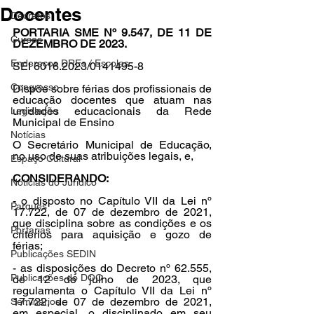
Docentes
Decretos
PORTARIA SME Nº 9.547, DE 11 DE 
Cursos
DEZEMBRO DE 2023.
Endereços DREs / Escolas
SEI 6016.2023/0141495-8
Congresso
Dispõe sobre férias dos profissionais de 
educação docentes que atuam nas 
unidades educacionais da Rede 
Legislação
Municipal de Ensino
Notícias
O Secretário Municipal de Educação, 
no uso de suas atribuições legais, e,
Espaço Cultural
CONSIDERANDO:
Notícias do Jurídico
- o disposto no Capítulo VII da Lei nº 
Parques
17.722, de 07 de dezembro de 2021, 
que disciplina sobre as condições e os 
Portarias
critérios para aquisição e gozo de 
férias;
Publicações SEDIN
- as disposições do Decreto nº 62.555, 
Publicações do DOC
de 12 de julho de 2023, que 
regulamenta o Capítulo VII da Lei nº 
17.722, de 07 de dezembro de 2021, 
Seminários
em especial, o disciplinado em seu 