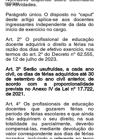
noticias
de Atividades.
Parágrafo único. O disposto no “caput” 
deste artigo aplica-se aos docentes 
ingressantes independente da data do 
início de exercício no cargo.
Art. 2º O profissional de educação 
docente adquirirá o direito a férias na 
razão dos dias de efetivo exercício, nos 
termos do art. 2º do Decreto nº 62.555, 
de 12 de julho de 2023.
Art. 3º Serão usufruídas, a cada ano 
civil, os dias de férias adquiridos até 30 
de setembro do ano civil anterior, de 
acordo com a proporcionalidade 
prevista no Anexo IV da Lei nº 17.722, 
de 2021.
Art. 4º Os profissionais de educação 
docentes que gozarem férias no 
período de férias escolares e que ainda 
não adquiriram o seu direito, na sua 
totalidade ou parcialmente, deverão 
compensá-las, mediante devolução do 
valor correspondente aos dias de férias 
gozados, incluindo o referente ao terço 