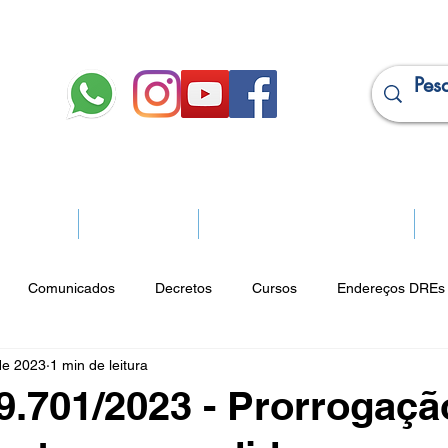
JURÍDICO
APOSENTADOS
PROJEÇÃO DE APOSENTADORIA
Ma
Comunicados
Decretos
Cursos
Endereços DREs 
de 2023
1 min de leitura
ço Cultural
Notícias do Jurídico
Parques
Portarias
 9.701/2023 - Prorrogaçã
ios
Vencimentos
CRM
Publicidade Online
Analít