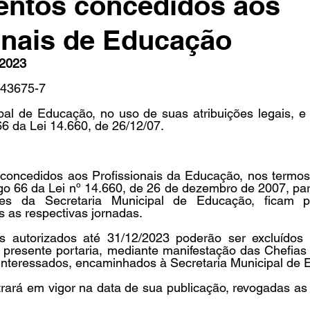
entos concedidos aos
onais de Educação
in
Indicações
Aposentados
Universidade
Concu
2023
143675-7
s
pal de Educação, no uso de suas atribuições legais, e 
66 da Lei 14.660, de 26/12/07.
 concedidos aos Profissionais da Educação, nos termos 
tigo 66 da Lei nº 14.660, de 26 de dezembro de 2007, par
es da Secretaria Municipal de Educação, ficam pr
 as respectivas jornadas.
s autorizados até 31/12/2023 poderão ser excluídos 
a presente portaria, mediante manifestação das Chefias 
 interessados, encaminhados à Secretaria Municipal de 
entrará em vigor na data de sua publicação, revogadas as