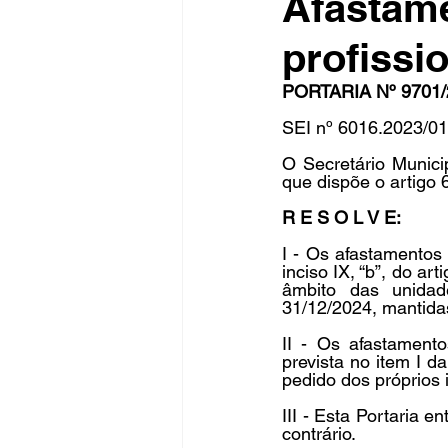
Afastam
profissi
Fique Ligado
Publicações Sed
PORTARIA Nº 9701/
SEI nº 6016.2023/0
congresso
NOTI
noticia
O Secretário Munici
que dispõe o artigo 
R E S O L V E:
I - Os afastamentos
inciso IX, “b”, do ar
âmbito das unidad
31/12/2024, mantidas
II - Os afastamento
prevista no item I d
pedido dos próprios
III - Esta Portaria 
contrário.