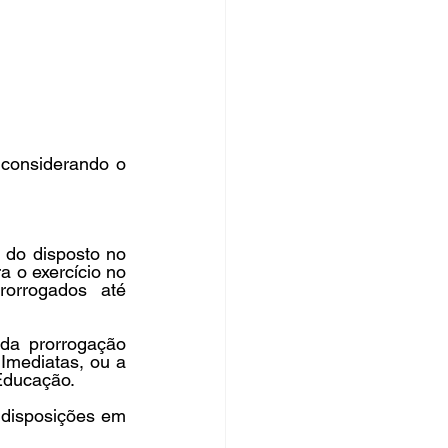
rsos Públicos
no
considerando o 
do disposto no 
a o exercício no 
orrogados até 
da prorrogação 
Imediatas, ou a 
Educação.
 disposições em 