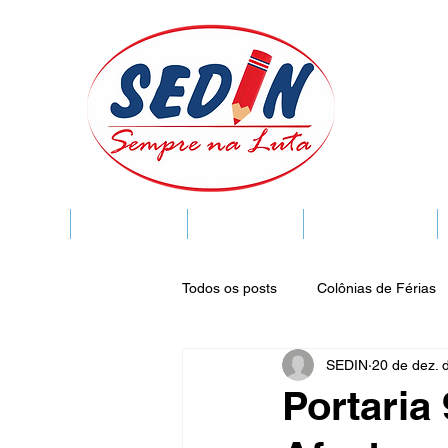
SEDIN
FIQUE LIGADO
Sedin Cultural
VIDA FUNCIONAL
Todos os posts
Colônias de Férias
SEDIN
20 de dez. 
Legislação
Notícias
Espa
Portaria
Publicações do DOC
Seminár