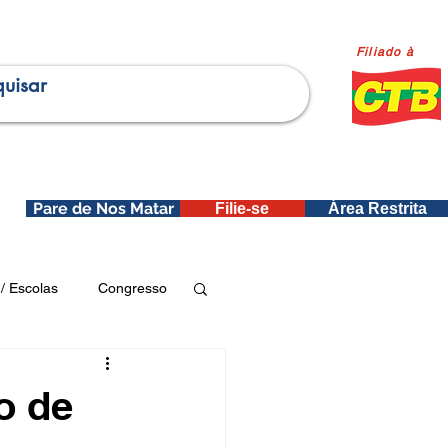
Filiado à
Pare de Nos Matar
Filie-se
Área Restrita
is
/ Escolas
Congresso
Publicações SEDIN
o de
ica e Dados