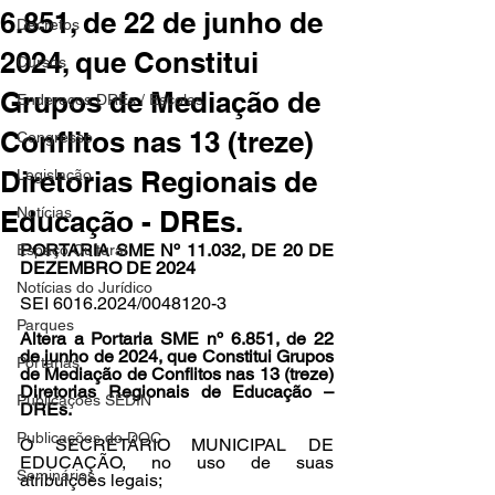
6.851, de 22 de junho de
Decretos
2024, que Constitui
Cursos
Grupos de Mediação de
Endereços DREs / Escolas
Conflitos nas 13 (treze)
Congresso
Diretorias Regionais de
Legislação
Notícias
Educação - DREs.
PORTARIA SME Nº 11.032, DE 20 DE 
Espaço Cultural
DEZEMBRO DE 2024
Notícias do Jurídico
SEI 6016.2024/0048120-3
Parques
Altera a 
Portaria SME nº 6.851, de 22 
de junho de 2024
, que Constitui Grupos 
Portarias
de Mediação de Conflitos nas 13 (treze) 
Diretorias Regionais de Educação – 
Publicações SEDIN
DREs.
Publicações do DOC
O SECRETÁRIO MUNICIPAL DE 
EDUCAÇÃO, no uso de suas 
Seminários
atribuições legais;