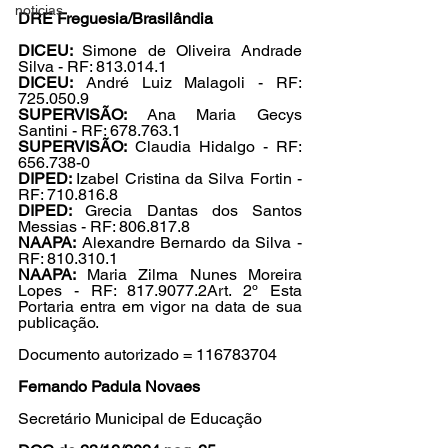
noticias
DRE Freguesia/Brasilândia
DICEU: 
Simone de Oliveira Andrade 
Silva - RF: 813.014.1
DICEU:
 André Luiz Malagoli - RF: 
725.050.9
SUPERVISÃO: 
Ana Maria Gecys 
Santini - RF: 678.763.1
SUPERVISÃO:
 Claudia Hidalgo - RF: 
656.738-0
DIPED: 
Izabel Cristina da Silva Fortin - 
RF: 710.816.8
DIPED: 
Grecia Dantas dos Santos 
Messias - RF: 806.817.8
NAAPA:
 Alexandre Bernardo da Silva - 
RF: 810.310.1
NAAPA: 
Maria Zilma Nunes Moreira 
Lopes - RF: 817.9077.2Art. 2º Esta 
Portaria entra em vigor na data de sua 
publicação.
Documento autorizado = 116783704
Fernando Padula Novaes
Secretário Municipal de Educação