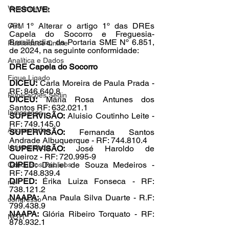
Vencimentos
RESOLVE:
Art. 1º Alterar o artigo 1º das DREs 
CRM
Capela do Socorro e Freguesia-
Brasilândia, da Portaria SME Nº 6.851, 
Publicidade Online
de 2024, na seguinte conformidade:
Analítica e Dados
DRE Capela do Socorro
Fique Ligado
DICEU:
 Carla Moreira de Paula Prada - 
RF: 846.640.8
Publicações Sedin
DICEU:
 Maria Rosa Antunes dos 
Santos RF: 632.021.1
Indicações
SUPERVISÃO:
 Aluisio Coutinho Leite - 
RF: 749.145.0
Aposentados
SUPERVISÃO:
 Fernanda Santos 
Andrade Albuquerque - RF: 744.810.4
Universidade
SUPERVISÃO:
 José Haroldo de 
Queiroz - RF: 720.995-9
DIPED:
 Daniel de Souza Medeiros - 
Concursos Públicos
RF: 748.839.4
DIPED: 
Érika Luiza Fonseca - RF: 
no
738.121.2
NAAPA:
 Ana Paula Silva Duarte - R.F: 
congresso
799.438.9
NAAPA: 
Glória Ribeiro Torquato - RF: 
NOTI
878.932.1