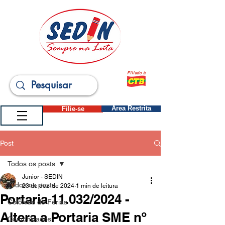
Filiado à
Filie-se
Área Restrita
Post
Todos os posts
Junior - SEDIN
Todos os posts
23 de dez. de 2024
1 min de leitura
Portaria 11.032/2024 -
Colônias de Férias
Altera a Portaria SME nº
Comunicados