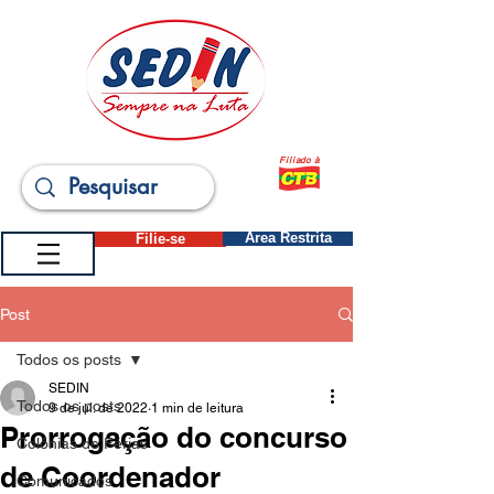
Filiado à
Filie-se
Área Restrita
Post
Todos os posts
SEDIN
Todos os posts
9 de jul. de 2022
1 min de leitura
Prorrogação do concurso
Colônias de Férias
de Coordenador
Comunicados