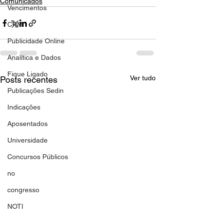
Comunicados
Vencimentos
CRM
Publicidade Online
Analítica e Dados
Fique Ligado
Ver tudo
Posts recentes
Publicações Sedin
Indicações
Aposentados
Universidade
Concursos Públicos
no
congresso
NOTI