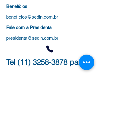
Benefícios
beneficios@sedin.com.br
Fale com a Presidenta
presidenta@sedin.com.br
Tel
(11) 3258-3878
para:
Administrativo (Filiação, Cursos,
Certificados)
Jurídico (Processos, Aposentadoria e
Evolução Funcional)
Benefícios
(Plano de saúde, colônias de
férias e universidades)
Outras dúvidas
Clique aqui para WhatsApp