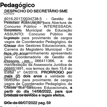
Pedagógico
Decretos
DESPACHO DO SECRETÁRIO SME 
Cursos
6016.2017/0034738-5 - Gestão de 
Endereços DREs / Escolas
Pessoas: Autorização para Abertura de 
Concurso Público - INTERESSADA: 
Congresso
Secretaria Municipal de Educação 
ASSUNTO: Concurso Público de 
Ingresso para provimento de cargos 
Legislação
vagos de Coordenador Pedagógico, da 
Classe dos Gestores Educacionais, da 
Notícias
Carreira do Magistério Municipal - Em 
face do encaminhamento apresentado 
Espaço Cultural
pela Coordenadoria de Gestão de 
Pessoas em 066411366, e da 
Notícias do Jurídico
manifestação da Assessoria Jurídica de 
066651891, nos termos do item 15.6 do 
Parques
Edital nº 04/2019, 
PRORROGO por 
mais (2) dois anos
 a validade do 
Portarias
concurso para provimento de cargos 
vagos de Coordenador Pedagógico, da 
Publicações SEDIN
Classe dos Gestores Educacionais, 
a 
partir do dia 14/08/2022, para que 
Publicações do DOC
produza os devidos e legais efeitos.
DOc de 09/07/2022 pag. 59
Seminários