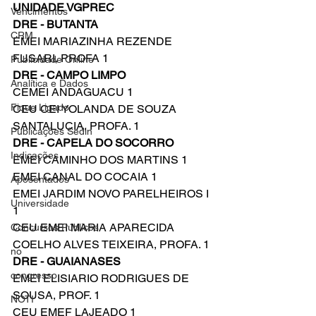
UNIDADE VGPREC
Vencimentos
DRE - BUTANTA
CRM
EMEI MARIAZINHA REZENDE 
FUSARI, PROFA 1
Publicidade Online
DRE - CAMPO LIMPO
Analítica e Dados
CEMEI ANDAGUACU 1
Fique Ligado
CEU CEI YOLANDA DE SOUZA 
SANTALUCIA, PROFA. 1
Publicações Sedin
DRE - CAPELA DO SOCORRO
Indicações
EMEI CAMINHO DOS MARTINS 1
EMEI CANAL DO COCAIA 1
Aposentados
EMEI JARDIM NOVO PARELHEIROS I 
Universidade
1
CEU EMEI MARIA APARECIDA 
Concursos Públicos
COELHO ALVES TEIXEIRA, PROFA. 1
no
DRE - GUAIANASES
congresso
EMEI ELISIARIO RODRIGUES DE 
SOUSA, PROF. 1
NOTI
CEU EMEF LAJEADO 1