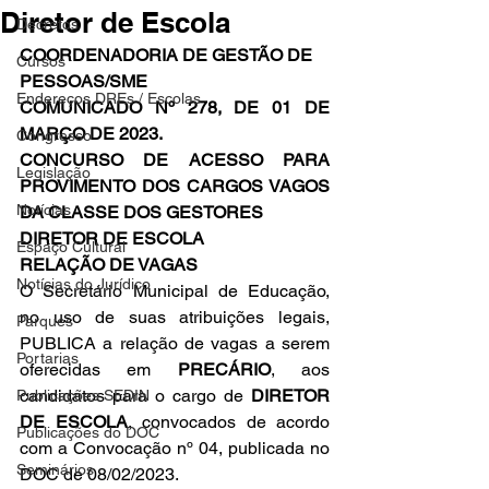
Diretor de Escola
Decretos
COORDENADORIA DE GESTÃO DE 
Cursos
PESSOAS/SME
Endereços DREs / Escolas
COMUNICADO Nº 278, DE 01 DE 
MARÇO DE 2023.
Congresso
CONCURSO DE ACESSO PARA 
Legislação
PROVIMENTO DOS CARGOS VAGOS 
Notícias
DA CLASSE DOS GESTORES
DIRETOR DE ESCOLA
Espaço Cultural
RELAÇÃO DE VAGAS
Notícias do Jurídico
O Secretário Municipal de Educação, 
no uso de suas atribuições legais, 
Parques
PUBLICA a relação de vagas a serem 
Portarias
oferecidas em 
PRECÁRIO
, aos 
candidatos para o cargo de 
DIRETOR 
Publicações SEDIN
DE ESCOLA
, convocados de acordo 
Publicações do DOC
com a Convocação nº 04, publicada no 
Seminários
DOC de 08/02/2023.