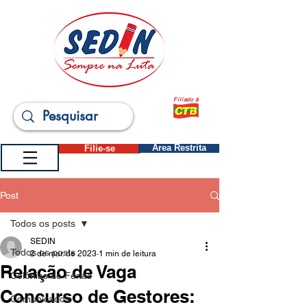
Filiado à
Filie-se
Área Restrita
Post
Todos os posts
SEDIN
Todos os posts
2 de mar. de 2023
1 min de leitura
Relação de Vaga
Colônias de Férias
Concurso de Gestores:
Comunicados