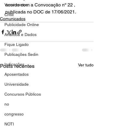
acordo com a Convocação nº 22 , 
Vencimentos
publicada no DOC de 17/06/2021.
CRM
Comunicados
Publicidade Online
Analítica e Dados
Fique Ligado
Publicações Sedin
Indicações
Ver tudo
Posts recentes
Aposentados
Universidade
Concursos Públicos
no
congresso
NOTI