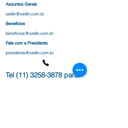
Assuntos Gerais
sedin@sedin.com.br
Benefícios
beneficios@sedin.com.br
Fale com a Presidenta
presidenta@sedin.com.br
Tel
(11) 3258-3878
para:
Administrativo (Filiação, Cursos,
Certificados)
Jurídico (Processos, Aposentadoria e
Evolução Funcional)
Benefícios
(Plano de saúde, colônias de
férias e universidades)