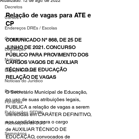
Atualizado:
12 de ago. de 2022
Decretos
Relação de vagas para ATE e 
Cursos
CP
Endereços DREs / Escolas
Congresso
COMUNICADO Nº 868, DE 25 DE 
JUNHO DE 2021. CONCURSO 
Legislação
PÚBLICO PARA PROVIMENTO DOS 
Notícias
CARGOS VAGOS DE AUXILIAR 
TÉCNICO DE EDUCAÇÃO
Espaço Cultural
RELAÇÃO DE VAGAS
Notícias do Jurídico
Parques
O Secretário Municipal de Educação, 
no uso de suas atribuições legais, 
Portarias
PUBLICA a relação de vagas a serem 
Publicações SEDIN
oferecidas em CARÁTER DEFINITIVO, 
aos candidatos para o cargo 
Publicações do DOC
de AUXILIAR TÉCNICO DE 
Seminários
EDUCAÇÃO, convocados de 