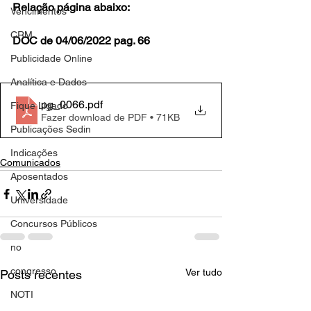
Relação página abaixo:
Vencimentos
CRM
DOC de 04/06/2022 pag. 66
Publicidade Online
Analítica e Dados
pg_0066
.pdf
Fique Ligado
Fazer download de PDF • 71KB
Publicações Sedin
Indicações
Comunicados
Aposentados
Universidade
Concursos Públicos
no
congresso
Ver tudo
Posts recentes
NOTI