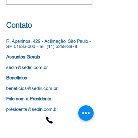
PARA PROVIMENTO DE
PARA PROVIMEN
CARGOS VAGOS DE
CARGOS VAGOS
AUXILIAR TÉCNICO DE
PROFESSOR DE
Contato
EDUCAÇÃO, DO QUADRO
EDUCAÇÃO INFAN
DE APOIO À EDUCAÇÃO,
QUADRO DO MAG
R. Apeninos, 429 - Aclimação,
São Paulo -
DO QUADRO
DO QUADRO DO
SP,
01533-000
-
Tel:
(11) 3258-3878
Assuntos Gerais
sedin@sedin.com.br
Benefícios
beneficios@sedin.com.br
Fale com a Presidenta
presidenta@sedin.com.br
Tel
(11) 3258-3878
para: