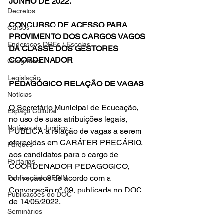
JUNHO DE 2022.
Decretos
CONCURSO DE ACESSO PARA 
Cursos
PROVIMENTO DOS CARGOS VAGOS 
Endereços DREs / Escolas
DA CLASSE DOS GESTORES 
COORDENADOR 
Congresso
Legislação
PEDAGÓGICO RELAÇÃO DE VAGAS 
Notícias
O Secretário Municipal de Educação, 
Espaço Cultural
no uso de suas atribuições legais, 
Notícias do Jurídico
PUBLICA a relação de vagas a serem 
oferecidas em CARÁTER PRECÁRIO, 
Parques
aos candidatos para o cargo de 
Portarias
COORDENADOR PEDAGOGICO, 
convocados de acordo com a 
Publicações SEDIN
Convocação nº 09, publicada no DOC 
Publicações do DOC
de 14/05/2022.
Seminários