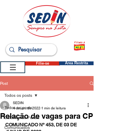
Filiado à
Filie-se
Área Restrita
Post
Todos os posts
SEDIN
Todos os posts
4 de jun. de 2022
1 min de leitura
Relação de vagas para CP
Colônias de Férias
COMUNICADO Nº 453, DE 03 DE 
Comunicados