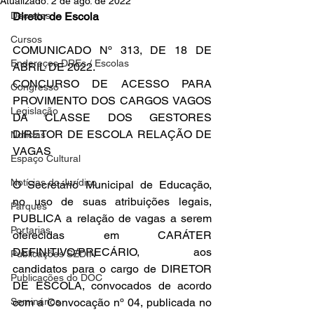
Atualizado:
2 de ago. de 2022
Decretos
Diretor de Escola
Cursos
COMUNICADO Nº 313, DE 18 DE 
Endereços DREs / Escolas
ABRIL DE 2022.
CONCURSO DE ACESSO PARA 
Congresso
PROVIMENTO DOS CARGOS VAGOS 
Legislação
DA CLASSE DOS GESTORES 
DIRETOR DE ESCOLA RELAÇÃO DE 
Notícias
VAGAS
Espaço Cultural
Notícias do Jurídico
O Secretário Municipal de Educação, 
no uso de suas atribuições legais, 
Parques
PUBLICA a relação de vagas a serem 
Portarias
oferecidas em CARÁTER 
DEFINITIVO/PRECÁRIO, aos 
Publicações SEDIN
candidatos para o cargo de DIRETOR 
Publicações do DOC
DE ESCOLA, convocados de acordo 
Seminários
com a Convocação nº 04, publicada no 