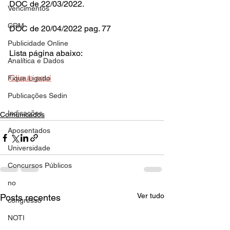
DOC de 22/03/2022.
Vencimentos
CRM
DOC de 20/04/2022 pag. 77
Publicidade Online
Lista página abaixo:    
Analítica e Dados
Clique aqui
Fique Ligado
Publicações Sedin
Indicações
Comunicados
Aposentados
Universidade
Concursos Públicos
no
Ver tudo
Posts recentes
congresso
NOTI