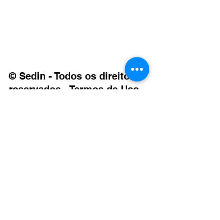
© Sedin - Todos os direitos 
reservados - Termos de Uso 
e Política de Privacidade.     
Made with by Elementor        