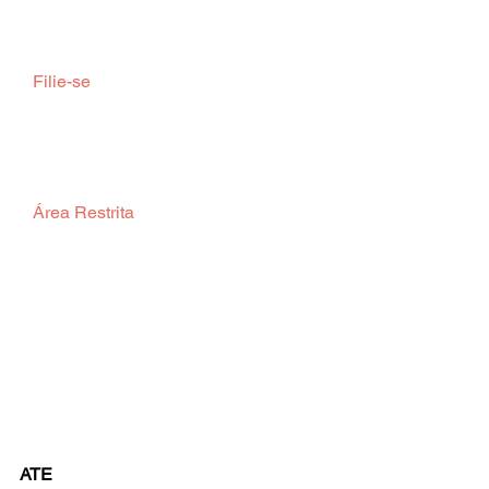
  Filie-se  
  Área Restrita  
ATE