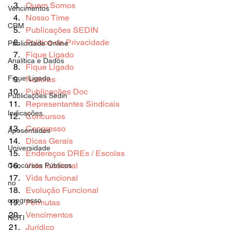
Quem Somos
Vencimentos
Nosso Time
CRM
Publicações SEDIN
Política de Privacidade
Publicidade Online
Fique Ligado
Analítica e Dados
Fique Ligado
Fique Ligado
Notícias
Publicações Doc
Publicações Sedin
Representantes Sindicais
Indicações
Concursos
Congresso
Aposentados
Dicas Gerais
Universidade
Endereços DREs / Escolas
Vida funcional
Concursos Públicos
Vida funcional
no
Evolução Funcional
congresso
Permutas
Vencimentos
NOTI
Jurídico