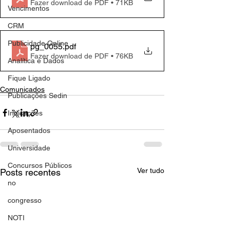
Fazer download de PDF • 71KB
Vencimentos
CRM
Publicidade Online
pg_0055
.pdf
Fazer download de PDF • 76KB
Analítica e Dados
Fique Ligado
Comunicados
Publicações Sedin
Indicações
Aposentados
Universidade
Concursos Públicos
Ver tudo
Posts recentes
no
congresso
NOTI