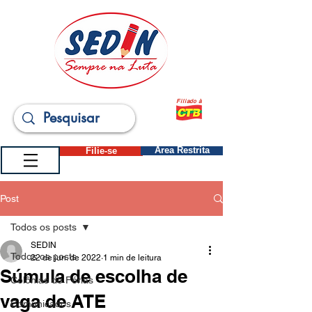
Filiado à
Filie-se
Área Restrita
Post
Todos os posts
SEDIN
Todos os posts
22 de jun. de 2022
1 min de leitura
Súmula de escolha de
Colônias de Férias
vaga de ATE
Comunicados