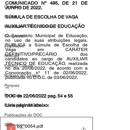
COMUNICADO Nº 495, DE 21 DE 
Decretos
JUNHO DE 2022. 
Cursos
SÚMULA DE ESCOLHA DE VAGA 
AUXILIAR TÉCNICO DE EDUCAÇÃO 
Endereços DREs / Escolas
O Secretário Municipal de Educação, 
Congresso
no uso de suas atribuições legais, 
PUBLICA a Súmula de Escolha de 
Legislação
Vaga em CARÁTER 
DEFINITIVO/PRECÁRIO dos 
Notícias
candidatos ao cargo de AUXILIAR 
TÉCNICO DE EDUCAÇÃO, realizada 
Espaço Cultural
no dia 20/06/2022, de acordo com a 
Convocação nº 11 de 02/06/2022, 
Notícias do Jurídico
publicada no D.O.C. de 03/06/2022.
Parques
...
Portarias
DOC de 22/06/2022 pag. 54 e 55
Lista páginas abaixo:
Publicações SEDIN
Publicações do DOC
Seminários
pg_0054
.pdf