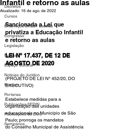
Infantil e retorno as aulas
Decretos
Atualizado:
16 de ago. de 2022
Cursos
Sancionada a Lei que 
Endereços DREs / Escolas
privatiza a Educação Infantil 
Congresso
e retorno as aulas
Legislação
LEI Nº 17.437, DE 12 DE 
Notícias
AGOSTO DE 2020
Espaço Cultural
Notícias do Jurídico
(PROJETO DE LEI Nº 452/20, DO 
Parques
EXECUTIVO)
Portarias
Estabelece medidas para a 
Publicações SEDIN
organização das unidades 
educacionais no Município de São 
Publicações do DOC
Paulo; prorroga os mandatos 
Seminários
do Conselho Municipal de Assistência 