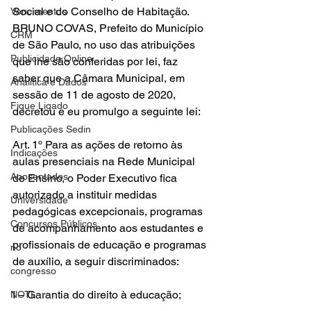
Social e do Conselho de Habitação. 
Vencimentos
BRUNO COVAS, Prefeito do Município 
CRM
de São Paulo, no uso das atribuições 
Publicidade Online
que lhe são conferidas por lei, faz 
saber que a Câmara Municipal, em 
Analítica e Dados
sessão de 11 de agosto de 2020, 
Fique Ligado
decretou e eu promulgo a seguinte lei:
Publicações Sedin
Art. 1º Para as ações de retorno às 
Indicações
aulas presenciais na Rede Municipal 
Aposentados
de Ensino, o Poder Executivo fica 
autorizado a instituir medidas 
Universidade
pedagógicas excepcionais, programas 
Concursos Públicos
de acompanhamento aos estudantes e 
profissionais de educação e programas 
no
de auxílio, a seguir discriminados:
congresso
I – Garantia do direito à educação;
NOTI