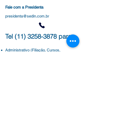
Fale com a Presidenta
presidenta@sedin.com.br
Tel
(11) 3258-3878
para:
Administrativo (Filiação, Cursos,
Certificados)
Jurídico (Processos, Aposentadoria e
Evolução Funcional)
Benefícios
(Plano de saúde, colônias de
férias e universidades)
Outras dúvidas
Clique aqui para WhatsApp
Diretoria por Região