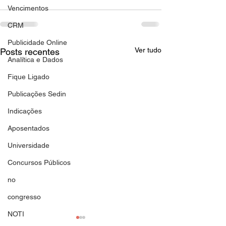
Vencimentos
CRM
Publicidade Online
Ver tudo
Posts recentes
Analítica e Dados
Fique Ligado
Publicações Sedin
Indicações
Aposentados
Universidade
Concursos Públicos
no
congresso
NOTI
Comunicado 378/2026 -
Convocação 15/