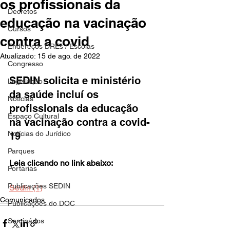
os profissionais da
Decretos
educação na vacinação
Cursos
contra a covid
Endereços DREs / Escolas
Atualizado:
15 de ago. de 2022
Congresso
SEDIN solicita e ministério 
Legislação
da saúde incluí os 
Notícias
profissionais da educação 
Espaço Cultural
na vacinação contra a covid-
Notícias do Jurídico
19
Parques
Leia clicando no link abaixo:
Portarias
Publicações SEDIN
Sedin (1)
Comunicados
Publicações do DOC
Seminários