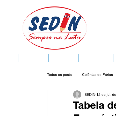
SEDIN
FIQUE LIGADO
Sedin Cultural
VIDA FUNCIONAL
Todos os posts
Colônias de Férias
SEDIN
12 de jul. d
Legislação
Notícias
Espa
Tabela d
Publicações do DOC
Seminár