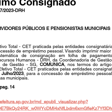
imo Consignado
7/2023-DRH 
in
Indicações
Aposentados
Universidade
Concu
RVIDORES PÚBLICOS E PENSIONISTAS MUNICIPAIS 
s
ivo Total - CET praticada pelas entidades consignatári
essão de empréstimo pessoal. Visando imprimir maior t
sistemática de consignação em folha de pagamen
cursos Humanos - DRH, da Coordenadoria de Gestão 
va de Gestão - SG, 
COMUNICA
, nos termos do artigo
fetivo Total - CET praticados pelas entidades consigna
 
Julho/2023
, para a concessão de empréstimo pessoal 
tas municipais. 
pag. 14
.prefeitura.sp.gov.br/md_epubli_visualizar.php?
DE7BkQy24RK_w0WYcDMI4xNfLbdm6xmGfleKz7Yf3Dh