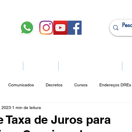
JURÍDICO
APOSENTADOS
PROJEÇÃO DE APOSENTADORIA
Ma
Comunicados
Decretos
Cursos
Endereços DREs 
e 2023
1 min de leitura
ço Cultural
Notícias do Jurídico
Parques
Portarias
e Taxa de Juros para
ios
Vencimentos
CRM
Publicidade Online
Analít