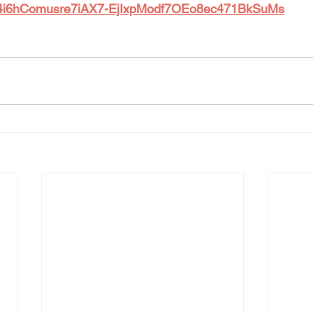
4i6hComusre7iAX7-EjIxpModf7OEo8ec471BkSuMs