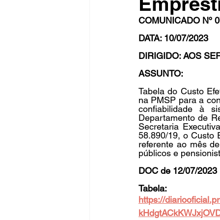
Emprést
COMUNICADO Nº 0
DATA: 10/07/2023 
Fique Ligado
Publicações Sed
DIRIGIDO: AOS SE
ASSUNTO:
congresso
NOTI
noticia
Tabela do Custo Efet
na PMSP para a conc
confiabilidade à 
Departamento de Re
Secretaria Executi
58.890/19, o Custo E
referente ao mês de
públicos e pensionis
DOC de 12/07/2023 
Tabela:
https://diariooficial
kHdgtACkKWJxjOV