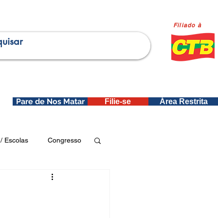
Filiado à
Pare de Nos Matar
Filie-se
Área Restrita
is
/ Escolas
Congresso
Publicações SEDIN
ica e Dados