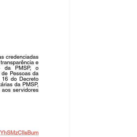
rsos Públicos
no
as credenciadas 
ransparência e 
to da PMSP, o 
de Pessoas da 
 16 do Decreto 
tárias da PMSP, 
aos servidores 
YhSMzCIlsBum