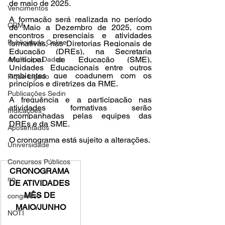
de maio de 2025.
Vencimentos
A formação será realizada no período 
CRM
de Maio a Dezembro de 2025, com 
encontros presenciais e atividades 
Publicidade Online
formativas, nas Diretorias Regionais de 
Educação (DREs), na Secretaria 
Municipal de Educação (SME), 
Analítica e Dados
Unidades Educacionais entre outros 
ambientes que coadunem com os 
Fique Ligado
princípios e diretrizes da RME.
Publicações Sedin
A frequência e a participação nas 
atividades formativas serão 
Indicações
acompanhadas pelas equipes das 
DREs e da SME.
Aposentados
O cronograma está sujeito a alterações.
Universidade
Concursos Públicos
CRONOGRAMA 
no
DE ATIVIDADES 
MÊS DE 
congresso
MAIO/JUNHO
NOTI