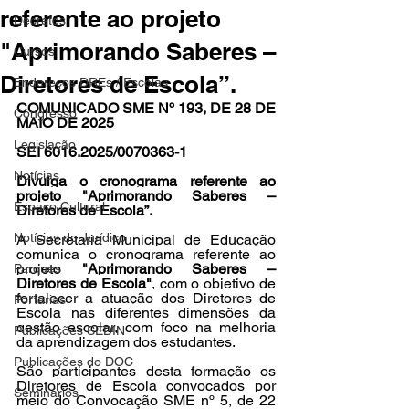
referente ao projeto
Decretos
"Aprimorando Saberes –
Cursos
Diretores de Escola”.
Endereços DREs / Escolas
COMUNICADO SME Nº 193, DE 28 DE 
Congresso
MAIO DE 2025
Legislação
SEI 6016.2025/0070363-1
Notícias
Divulga o cronograma referente ao 
projeto "Aprimorando Saberes – 
Espaço Cultural
Diretores de Escola”.
Notícias do Jurídico
A Secretaria Municipal de Educação 
comunica o cronograma referente ao 
projeto 
"Aprimorando Saberes – 
Parques
Diretores de Escola"
, com o objetivo de 
fortalecer a atuação dos Diretores de 
Portarias
Escola nas diferentes dimensões da 
gestão escolar, com foco na melhoria 
Publicações SEDIN
da aprendizagem dos estudantes.
Publicações do DOC
São participantes desta formação os 
Diretores de Escola convocados por 
Seminários
meio do Convocação SME nº 5, de 22 