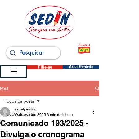
Filiado à
Filie-se
Área Restrita
Post
Todos os posts
isabeljuridico
Todos os posts
29 de mai. de 2025
3 min de leitura
Comunicado 193/2025 -
Colônias de Férias
Divulga o cronograma
Comunicados