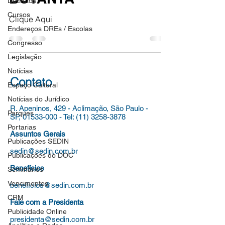
Decretos
Cursos
Clique Aqui
Endereços DREs / Escolas
Congresso
Legislação
Notícias
Contato
Espaço Cultural
Notícias do Jurídico
R. Apeninos, 429 - Aclimação,
São Paulo -
Parques
SP,
01533-000
-
Tel:
(11) 3258-3878
Portarias
Assuntos Gerais
Publicações SEDIN
sedin@sedin.com.br
Publicações do DOC
Benefícios
Seminários
Vencimentos
beneficios@sedin.com.br
CRM
Fale com a Presidenta
Publicidade Online
presidenta@sedin.com.br