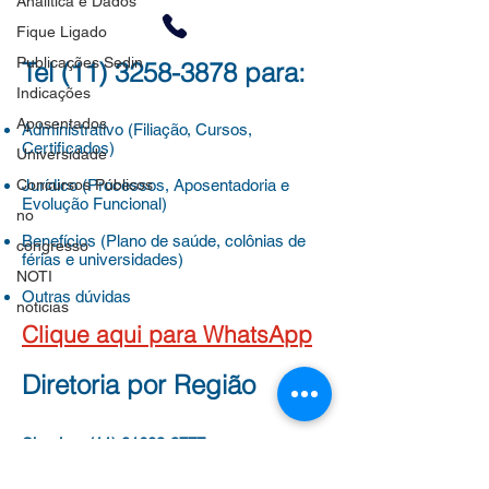
Analítica e Dados
Fique Ligado
Publicações Sedin
Tel
(11) 3258-3878
para:
Indicações
Aposentados
Administrativo (Filiação, Cursos,
Certificados)
Universidade
Concursos Públicos
Jurídico (Processos, Aposentadoria e
Evolução Funcional)
no
Benefícios
(Plano de saúde, colônias de
congresso
férias e universidades)
NOTI
Outras dúvidas
noticias
Clique aqui para WhatsApp
Diretoria por Região
Sheyla –
(11) 91683-3777