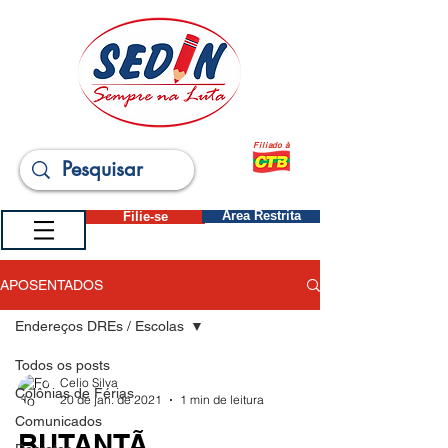
Filiado à
Filie-se
Área Restrita
APOSENTADOS
Endereços DREs / Escolas
Todos os posts
Celio Silva
Colônias de Férias
20 de jan. de 2021
1 min de leitura
Comunicados
BUTANTÃ