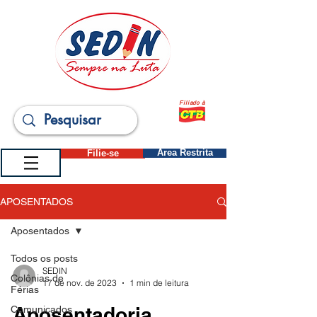
Filiado à
Filie-se
Área Restrita
APOSENTADOS
Aposentados
Todos os posts
SEDIN
Colônias de
17 de nov. de 2023
1 min de leitura
Férias
Aposentadoria
Comunicados