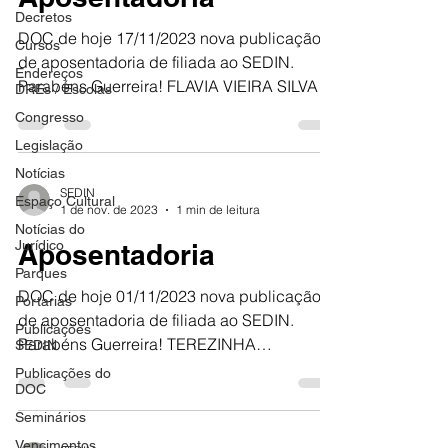
Decretos
DOC de hoje 17/11/2023 nova publicação
Cursos
de aposentadoria de filiada ao SEDIN.
Endereços
Parabéns Guerreira! FLAVIA VIEIRA SILVA
DREs / Escolas
SEDIN 100% VOCÊ,...
Congresso
Legislação
Notícias
SEDIN
Espaço Cultural
1 de nov. de 2023
1 min de leitura
Notícias do
Jurídico
Aposentadoria
Parques
DOC de hoje 01/11/2023 nova publicação
Portarias
de aposentadoria de filiada ao SEDIN.
Publicações
Parabéns Guerreira! TEREZINHA
SEDIN
FRANCISCA LOPES DA SILVA SEDIN...
Publicações do
DOC
Seminários
Vencimentos