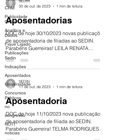
SEDIN
30 de out. de 2023
1 min de leitura
CRM
Publicidade
Aposentadorias
Online
Analítica e
DOC de hoje 30/10/2023 novas publicações
Dados
de aposentadoria de filiadas ao SEDIN.
Fique Ligado
Parabéns Guerreiras! LEILA RENATA
Publicações
CAMPOS SOUZA ROSELI...
Sedin
Indicações
Aposentados
SEDIN
Universidade
11 de out. de 2023
1 min de leitura
Concursos
Públicos
Aposentadoria
no
DOC de hoje 11/10/2023 nova publicação
congresso
de aposentadoria de filiada ao SEDIN.
NOTI
Parabéns Guerreira! TELMA RODRIGUES
noticias
DE OLIVEIRA SEDIN 100%...