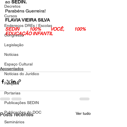
ao 
SEDIN.
Decretos
Parabéns Guerreira!  
Cursos
FLAVIA VIEIRA SILVA
Endereços DREs / Escolas
SEDIN 100% VOCÊ, 100% 
EDUCAÇÃO INFANTIL
Congresso
Legislação
Notícias
Espaço Cultural
Aposentados
Notícias do Jurídico
Parques
Portarias
Publicações SEDIN
Publicações do DOC
Ver tudo
Posts recentes
Seminários