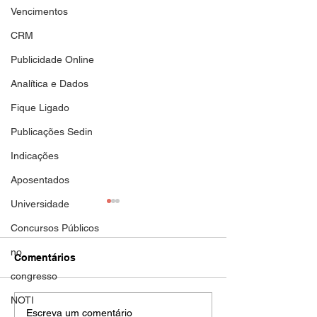
Vencimentos
CRM
Publicidade Online
Analítica e Dados
Fique Ligado
Publicações Sedin
Indicações
Aposentados
Universidade
Aposentadorias
Aposentadoria
Concursos Públicos
DOC de hoje 30/10/2023
DOC de hoje 11/1
no
novas publicações de
nova publicação d
Comentários
aposentadoria de filiadas ao
aposentadoria de f
congresso
SEDIN. Parabéns Guerreiras!
SEDIN. Parabéns G
NOTI
LEILA RENATA CAMPOS
TELMA RODRIGU
Escreva um comentário