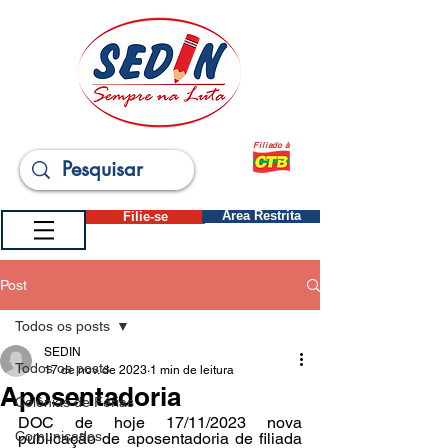
Filiado à
Filie-se
Área Restrita
Post
Todos os posts
SEDIN
Todos os posts
17 de nov. de 2023
1 min de leitura
Aposentadoria
Colônias de Férias
DOC de hoje 17/11/2023 nova 
Comunicados
publicação de aposentadoria de filiada 