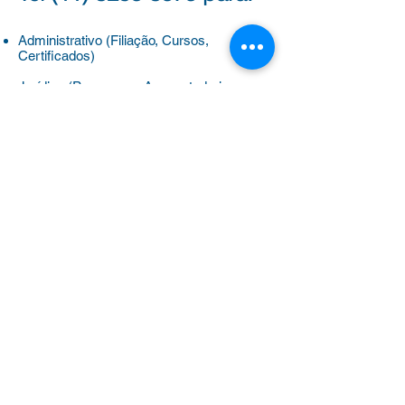
Administrativo (Filiação, Cursos,
Certificados)
Jurídico (Processos, Aposentadoria e
Evolução Funcional)
Benefícios
(Plano de saúde, colônias de
férias e universidades)
Outras dúvidas
Clique aqui para WhatsApp
Diretoria por Região
Sheyla –
(11) 91683-3777
Ipiranga – Butantã – Santo Amaro
Kátia –
(11) 95786-3777