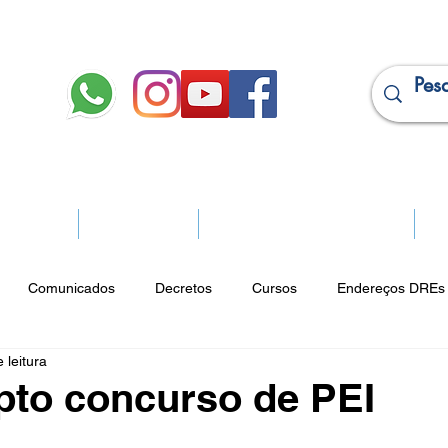
JURÍDICO
APOSENTADOS
PROJEÇÃO DE APOSENTADORIA
Ma
Comunicados
Decretos
Cursos
Endereços DREs 
 leitura
ço Cultural
Notícias do Jurídico
Parques
Portarias
pto concurso de PEI
ios
Vencimentos
CRM
Publicidade Online
Analít