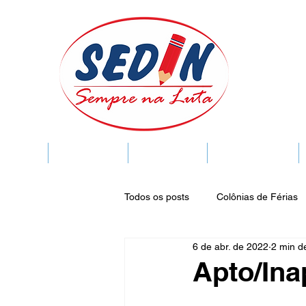
SEDIN
FIQUE LIGADO
Sedin Cultural
VIDA FUNCIONAL
Todos os posts
Colônias de Férias
6 de abr. de 2022
2 min de
Legislação
Notícias
Espa
Apto/Ina
Publicações do DOC
Seminár