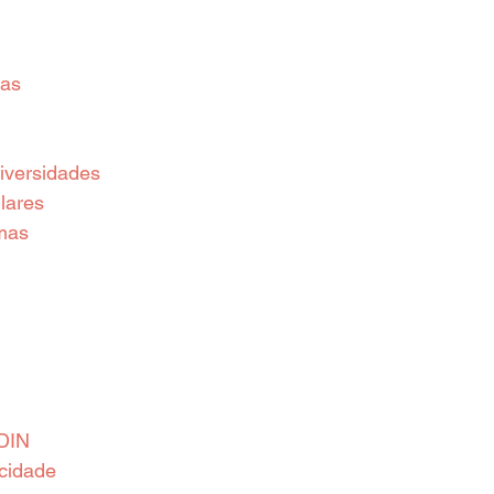
ias
iversidades
lares
mas
DIN
acidade