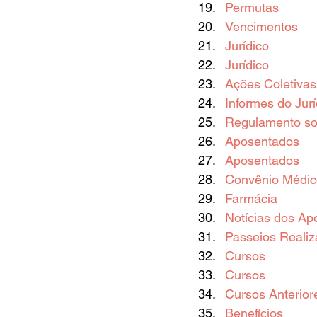
Permutas
Vencimentos
Jurídico
Jurídico
Ações Coletivas 
Informes do Jurí
Regulamento sob
Aposentados
Aposentados
Convênio Médic
Farmácia
Notícias dos Ap
Passeios Reali
Cursos
Cursos
Cursos Anterior
Benefícios