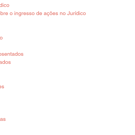
dico
re o ingresso de ações no Jurídico
o
osentados
zados
es
ias