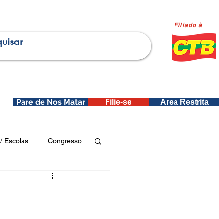
Filiado à
Pare de Nos Matar
Filie-se
Área Restrita
is
/ Escolas
Congresso
Publicações SEDIN
ica e Dados