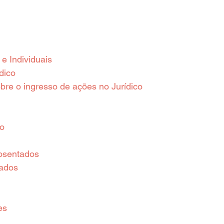
e Individuais
dico
re o ingresso de ações no Jurídico
o
osentados
zados
es