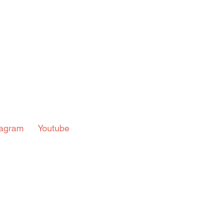
in
Indicações
Aposentados
Universidade
Concu
s
tagram  
 Youtube  