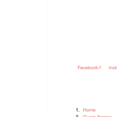
Fique Ligado
Publicações Sed
congresso
NOTI
noticia
 Facebook-f  
 Ins
Home
Quem Somos