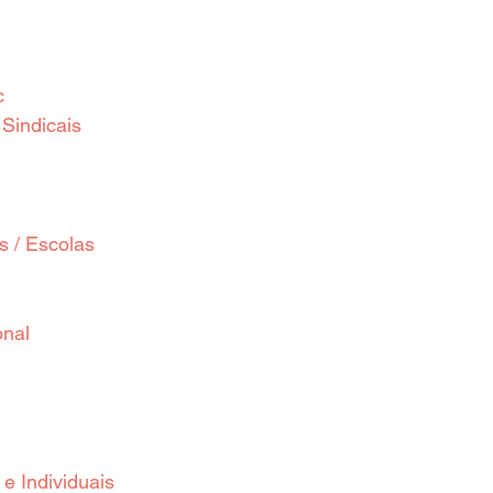
c
Sindicais
 / Escolas
onal
e Individuais