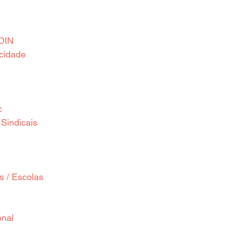
DIN
acidade
c
Sindicais
 / Escolas
onal