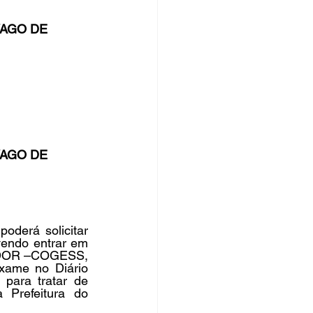
VAGO DE
rsos Públicos
no
VAGO DE
derá solicitar 
endo entrar em 
DOR –COGESS, 
xame no Diário 
para tratar de 
Prefeitura do 