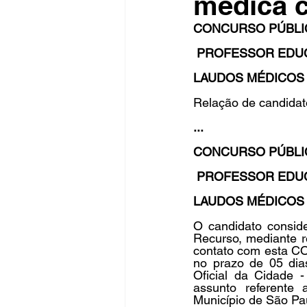
médica 
CONCURSO PÚBLI
 PROFESSOR EDUC
Fique Ligado
Publicações Sed
LAUDOS MÉDICOS 
Relação de candida
congresso
NOTI
noticia
...
CONCURSO PÚBLI
 PROFESSOR EDUC
LAUDOS MÉDICOS 
O candidato conside
Recurso, mediante 
contato com est
no prazo de 05 dia
Oficial da Cidade -
assunto referente 
Município de São Pa