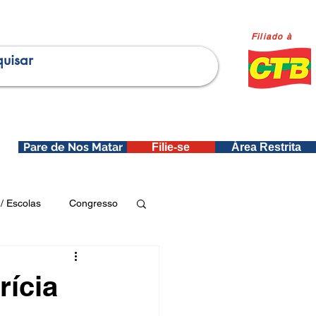
Filiado à
Pare de Nos Matar
Filie-se
Área Restrita
is
/ Escolas
Congresso
Publicações SEDIN
rícia
ica e Dados