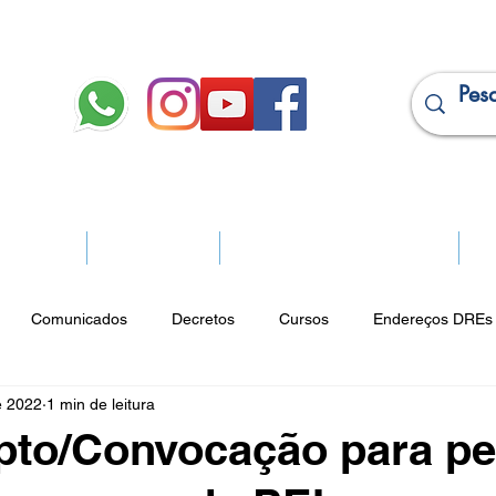
JURÍDICO
APOSENTADOS
PROJEÇÃO DE APOSENTADORIA
Ma
Comunicados
Decretos
Cursos
Endereços DREs 
e 2022
1 min de leitura
ço Cultural
Notícias do Jurídico
Parques
Portarias
pto/Convocação para pe
ios
Vencimentos
CRM
Publicidade Online
Analít