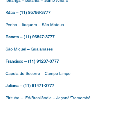
Ipiranga – Butantã – Santo Amaro
Kátia – (11) 95786-3777
Penha – Itaquera – São Mateus
Renata – (11) 96847-3777
São Miguel – Guaianases
Francisco – (11) 91237-3777
Capela do Socorro – Campo Limpo
Juliana – (11) 91471-3777
Pirituba – Fó/Brasilândia – Jaçanã/Tremembé