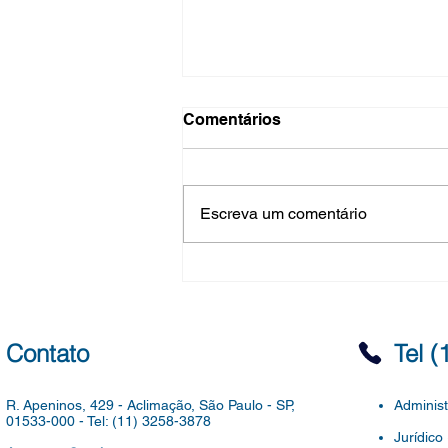
Evolução Funcional do
Comentários
Quadro de Apoio à
Educação - Decisão de
Despacho COORDENADORIA
Recursos
DE GESTÃO DE PESSOAS
Escreva um comentário
SME/COGEP PROCESSO SEI
6016.2026/0001739-0 DIVISÃO
DE DESENVOLVIMENTO
PROFISSIONAL DESPACHO DA
COORDENADORA EVOLUÇÃO
FUNCIONAL DOS TITULARES
Contato
Tel 
DE CARGOS EFETI
R. Apeninos, 429 - Aclimação,
São Paulo - SP,
Administ
01533-000 -
Tel: (11) 3258-3878
Jurídico