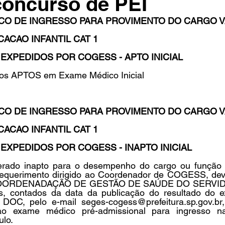
concurso de PEI
CO DE INGRESSO PARA PROVIMENTO DO CARGO 
ACAO INFANTIL CAT 1 
in
Indicações
Aposentados
Universidade
Concu
EXPEDIDOS POR COGESS - APTO INICIAL 
tos APTOS em Exame Médico Inicial 
s
CO DE INGRESSO PARA PROVIMENTO DO CARGO 
ACAO INFANTIL CAT 1 
EXPEDIDOS POR COGESS - INAPTO INICIAL
rado inapto para o desempenho do cargo ou função po
requerimento dirigido ao Coordenador de COGESS, dev
a COORDENADAÇÃO DE GESTÃO DE SAÚDE DO SERVI
s, contados da data da publicação do resultado do e
 DOC, pelo e-mail seges-cogess@prefeitura.sp.gov.br, 
ao exame médico pré-admissional para ingresso na 
ulo.