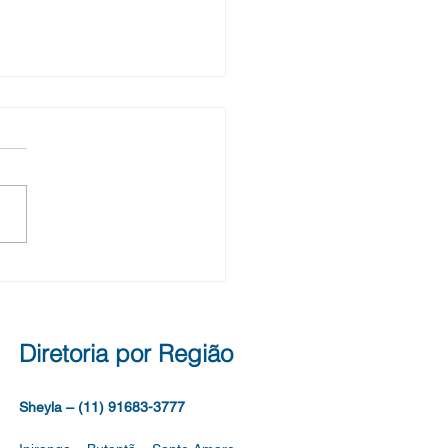
ocação 15/2026 -
lha de vaga- Fase
encial do Concurso de
OCAÇÃO SME Nº 14, DE
E AGOSTO DE 2026. SEI
.2026/0056091-3
CURSO DE INGRESSO
A PROVIMENTO DE
OS VAGOS DE AUXILIAR
ICO DE EDUCAÇÃO, DO
RO DE APOIO À
Diretoria por Região
CAÇÃO, DO QUADRO
Sheyla – (11) 91683-3777