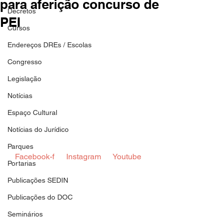
para aferição concurso de
Decretos
PEI
Cursos
Endereços DREs / Escolas
Congresso
Legislação
Notícias
Espaço Cultural
Notícias do Jurídico
Parques
 Facebook-f  
 Instagram  
 Youtube  
Portarias
Publicações SEDIN
Publicações do DOC
Seminários