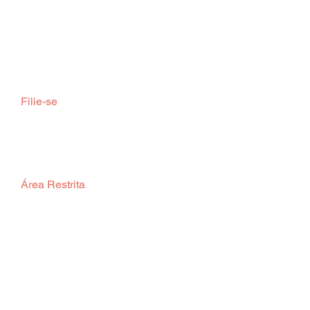
  Filie-se  
  Área Restrita  