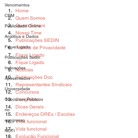
Vencimentos
Home
CRM
Quem Somos
Quem Somos
Publicidade Online
Nosso Time
Analítica e Dados
Publicações SEDIN
Fique Ligado
Política de Privacidade
Fique Ligado
Publicações Sedin
Fique Ligado
Indicações
Notícias
Publicações Doc
Aposentados
Representantes Sindicais
Universidade
Concursos
Congresso
Concursos Públicos
Dicas Gerais
no
Endereços DREs / Escolas
congresso
Vida funcional
Vida funcional
NOTI
Evolução Funcional