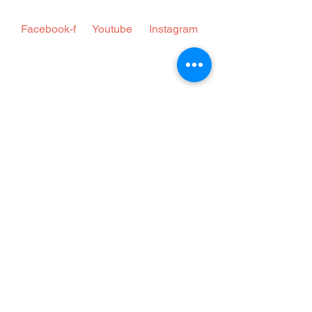
 Facebook-f  
 Youtube  
 Instagram  
© Sedin - Todos os direitos 
reservados - Termos de Uso 
e Política de Privacidade.     