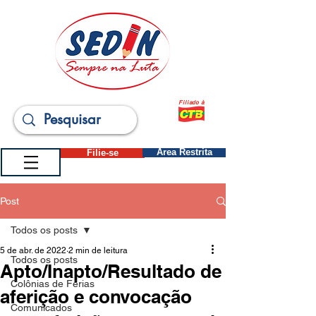
Filiado à
Filie-se
Área Restrita
Post
Todos os posts
5 de abr. de 2022
2 min de leitura
Todos os posts
Apto/Inapto/Resultado de
Colônias de Férias
aferição e convocação
Comunicados