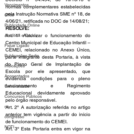
Vencimentos
normas complementares estabelecidas 
pela Instrução Normativa SME nº 18, de 
CRM
4/06/21, retificada no DOC de 14/08/21; 
Publicidade Online
RESOLVE: 
Art. 1º Autorizar o funcionamento do 
Analítica e Dados
Centro Municipal de Educação Infantil – 
Fique Ligado
CEMEI, relacionado no Anexo Único, 
Publicações Sedin
parte integrante desta Portaria, à vista 
do Plano Geral de Implantação de 
Indicações
Escola por ele apresentado, que 
Aposentados
evidencia condições para o pleno 
funcionamento e Regimento 
Universidade
Educacional devidamente aprovado 
Concursos Públicos
pelo órgão responsável.
no
Art. 2º A autorização referida no artigo 
anterior tem vigência a partir do início 
congresso
de funcionamento do CEMEI.
NOTI
Art. 3º Esta Portaria entra em vigor na 