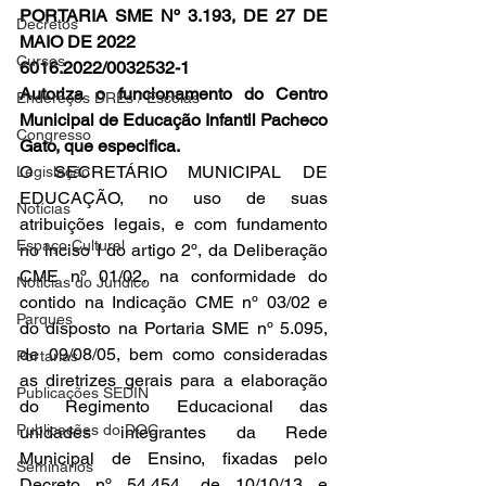
PORTARIA SME Nº 3.193, DE 27 DE 
Decretos
MAIO DE 2022 
Cursos
6016.2022/0032532-1 
Autoriza o funcionamento do Centro 
Endereços DREs / Escolas
Municipal de Educação Infantil Pacheco 
Congresso
Gato, que especifica. 
O SECRETÁRIO MUNICIPAL DE 
Legislação
EDUCAÇÃO, no uso de suas 
Notícias
atribuições legais, e com fundamento 
Espaço Cultural
no inciso I do artigo 2º, da Deliberação 
CME nº 01/02, na conformidade do 
Notícias do Jurídico
contido na Indicação CME nº 03/02 e 
Parques
do disposto na Portaria SME nº 5.095, 
de 09/08/05, bem como consideradas 
Portarias
as diretrizes gerais para a elaboração 
Publicações SEDIN
do Regimento Educacional das 
Publicações do DOC
unidades integrantes da Rede 
Municipal de Ensino, fixadas pelo 
Seminários
Decreto nº 54.454, de 10/10/13 e 