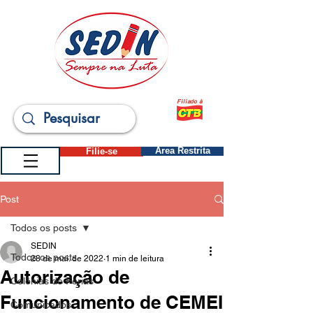
Filiado à
Filie-se
Área Restrita
Post
Todos os posts
SEDIN
Todos os posts
28 de mai. de 2022
1 min de leitura
Autorização de
Colônias de Férias
Funcionamento de CEMEI
Comunicados