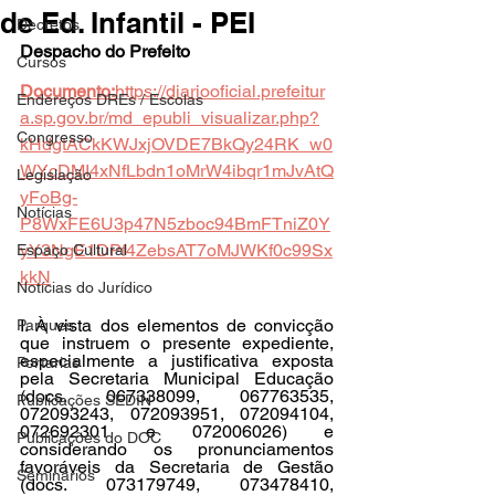
de Ed. Infantil - PEI
Decretos
Despacho do Prefeito
Cursos
Documento:
https://diariooficial.prefeitur
Endereços DREs / Escolas
a.sp.gov.br/md_epubli_visualizar.php?
Congresso
kHdgtACkKWJxjOVDE7BkQy24RK_w0
WYcDMI4xNfLbdn1oMrW4ibqr1mJvAtQ
Legislação
yFoBg-
Notícias
P8WxFE6U3p47N5zboc94BmFTniZ0Y
yY3NgE1DPf4ZebsAT7oMJWKf0c99Sx
Espaço Cultural
kkN
Notícias do Jurídico
I. À vista dos elementos de convicção 
Parques
que instruem o presente expediente, 
especialmente a justificativa exposta 
Portarias
pela Secretaria Municipal Educação 
(docs. 067338099, 067763535, 
Publicações SEDIN
072093243, 072093951, 072094104, 
072692301 e 072006026) e 
Publicações do DOC
considerando os pronunciamentos 
favoráveis da Secretaria de Gestão 
Seminários
(docs. 073179749, 073478410, 