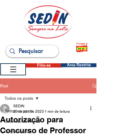
Filiado à
Filie-se
Área Restrita
Post
Todos os posts
SEDIN
Todos os posts
25 de abr. de 2023
1 min de leitura
Autorização para
Colônias de Férias
Concurso de Professor
Comunicados