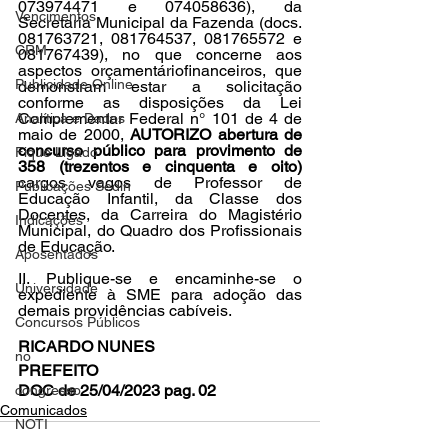
073974471 e 074058636), da 
Vencimentos
Secretaria Municipal da Fazenda (docs. 
081763721, 081764537, 081765572 e 
CRM
081767439), no que concerne aos 
aspectos orçamentáriofinanceiros, que 
Publicidade Online
demonstram estar a solicitação 
conforme as disposições da Lei 
Complementar Federal n° 101 de 4 de 
Analítica e Dados
maio de 2000, 
AUTORIZO abertura de 
concurso público para provimento de 
Fique Ligado
358 (trezentos e cinquenta e oito)
cargos vagos de Professor de 
Publicações Sedin
Educação Infantil, da Classe dos 
Docentes, da Carreira do Magistério 
Indicações
Municipal, do Quadro dos Profissionais 
de Educação. 
Aposentados
II. Publique-se e encaminhe-se o 
Universidade
expediente à SME para adoção das 
demais providências cabíveis. 
Concursos Públicos
RICARDO NUNES
no
PREFEITO
DOC de 25/04/2023 pag. 02
congresso
Comunicados
NOTI