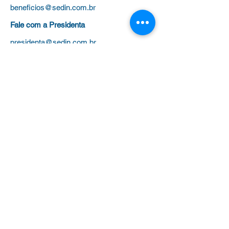
beneficios@sedin.com.br
Fale com a Presidenta
presidenta@sedin.com.br
Tel
(11) 3258-3878
para:
Administrativo (Filiação, Cursos,
Certificados)
Jurídico (Processos, Aposentadoria e
Evolução Funcional)
Benefícios
(Plano de saúde, colônias de
férias e universidades)
Outras dúvidas
Clique aqui para WhatsApp
Diretoria por Região