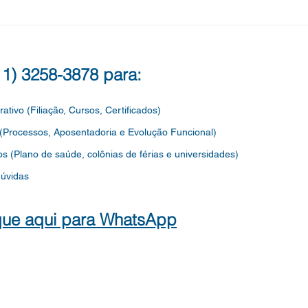
Previdência Municipal de São
MAN
Paulo) solicitando informações
CON
detalhadas sobre a aplicação
PRI
EDU
(11) 3258-3878 para:
DOS
rativo (Filiação, Cursos, Certificados)
 (Processos, Aposentadoria e Evolução Funcional)
os
(Plano de saúde, colônias de férias e universidades)
dúvidas
que aqui para WhatsApp