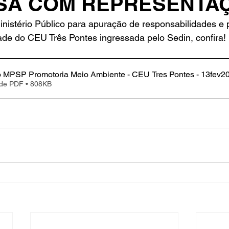
SA COM REPRESENTA
nistério Público para apuração de responsabilidades e 
ade do CEU Três Pontes ingressada pelo Sedin, confira!
in
Indicações
Aposentados
Universidade
Concu
 MPSP Promotoria Meio Ambiente - CEU Tres Pontes - 13fev2
s
 de PDF • 808KB