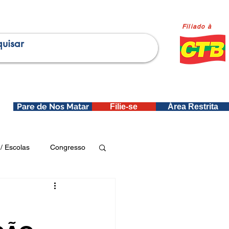
Filiado à
Pare de Nos Matar
Filie-se
Área Restrita
is
/ Escolas
Congresso
Publicações SEDIN
ica e Dados