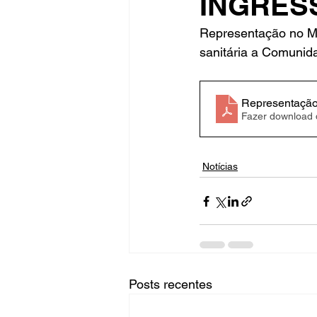
INGRES
Representação no Mi
sanitária a Comunid
Fique Ligado
Publicações Sed
Representação
congresso
NOTI
noticia
Fazer download
Notícias
Posts recentes