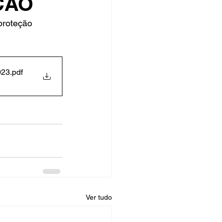
ÇÃO
proteção 
rsos Públicos
no
023
.pdf
Ver tudo