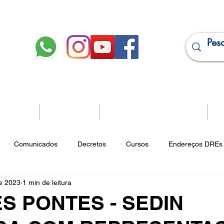
JURÍDICO
APOSENTADOS
PROJEÇÃO DE APOSENTADORIA
Ma
Comunicados
Decretos
Cursos
Endereços DREs 
de 2023
1 min de leitura
ço Cultural
Notícias do Jurídico
Parques
Portarias
S PONTES - SEDIN
ios
Vencimentos
CRM
Publicidade Online
Analít