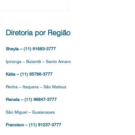
IFESTO E MOVIMENTO
TRA AS
VATIZAÇÕES DA
CAÇÃO E DESMONTE
Diretoria por Região
 SERVIÇOS PÚBLICOS
Sheyla – (11) 91683-3777
Ipiranga – Butantã – Santo Amaro
Kátia – (11) 95786-3777
Penha – Itaquera – São Mateus
Renata – (11) 96847-3777
São Miguel – Guaianases
Francisco – (11) 91237-3777