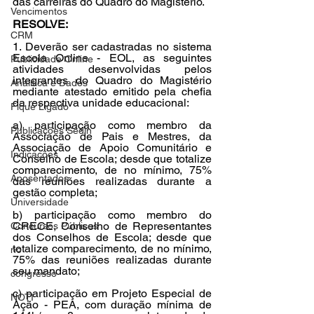
das carreiras do Quadro do Magistério. 
Vencimentos
RESOLVE: 
CRM
1. Deverão ser cadastradas no sistema 
Escola Online - EOL, as seguintes 
Publicidade Online
atividades desenvolvidas pelos 
integrantes do Quadro do Magistério 
Analítica e Dados
mediante atestado emitido pela chefia 
da respectiva unidade educacional: 
Fique Ligado
a) participação como membro da 
Publicações Sedin
Associação de Pais e Mestres, da 
Associação de Apoio Comunitário e 
Indicações
Conselho de Escola; desde que totalize 
comparecimento, de no mínimo, 75% 
Aposentados
das reuniões realizadas durante a 
gestão completa; 
Universidade
b) participação como membro do 
CRECE, Conselho de Representantes 
Concursos Públicos
dos Conselhos de Escola; desde que 
totalize comparecimento, de no mínimo, 
no
75% das reuniões realizadas durante 
seu mandato; 
congresso
c) participação em Projeto Especial de 
NOTI
Ação - PEA, com duração mínima de 