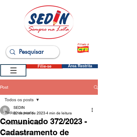
Filiado à
Filie-se
Área Restrita
Post
Todos os posts
SEDIN
Todos os posts
22 de mar. de 2023
4 min de leitura
Comunicado 372/2023 -
Colônias de Férias
Cadastramento de
Comunicados