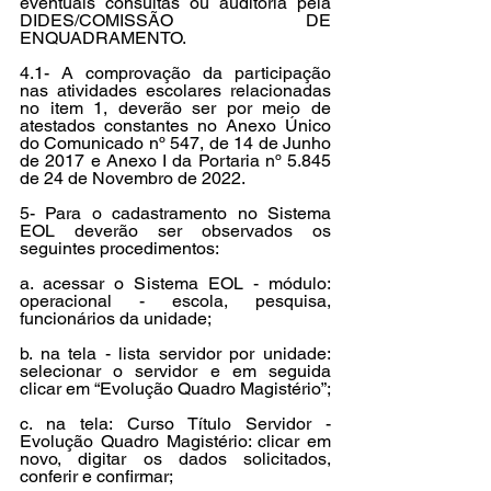
eventuais consultas ou auditoria pela 
DIDES/COMISSÃO DE 
ENQUADRAMENTO. 
4.1- A comprovação da participação 
nas atividades escolares relacionadas 
no item 1, deverão ser por meio de 
atestados constantes no Anexo Único 
do Comunicado nº 547, de 14 de Junho 
de 2017 e Anexo I da Portaria nº 5.845 
de 24 de Novembro de 2022. 
5- Para o cadastramento no Sistema 
EOL deverão ser observados os 
seguintes procedimentos: 
a. acessar o Sistema EOL - módulo: 
operacional - escola, pesquisa, 
funcionários da unidade; 
b. na tela - lista servidor por unidade: 
selecionar o servidor e em seguida 
clicar em “Evolução Quadro Magistério”; 
c. na tela: Curso Título Servidor - 
Evolução Quadro Magistério: clicar em 
novo, digitar os dados solicitados, 
conferir e confirmar; 