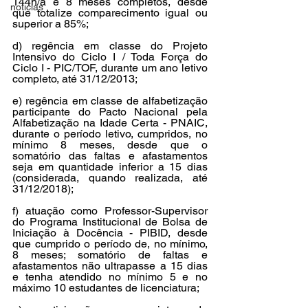
144h/a e 8 meses completos, desde 
noticias
que totalize comparecimento igual ou 
superior a 85%; 
d) regência em classe do Projeto 
Intensivo do Ciclo I / Toda Força do 
Ciclo I - PIC/TOF, durante um ano letivo 
completo, até 31/12/2013; 
e) regência em classe de alfabetização 
participante do Pacto Nacional pela 
Alfabetização na Idade Certa - PNAIC, 
durante o período letivo, cumpridos, no 
mínimo 8 meses, desde que o 
somatório das faltas e afastamentos 
seja em quantidade inferior a 15 dias 
(considerada, quando realizada, até 
31/12/2018); 
f) atuação como Professor-Supervisor 
do Programa Institucional de Bolsa de 
Iniciação à Docência - PIBID, desde 
que cumprido o período de, no mínimo, 
8 meses; somatório de faltas e 
afastamentos não ultrapasse a 15 dias 
e tenha atendido no mínimo 5 e no 
máximo 10 estudantes de licenciatura; 