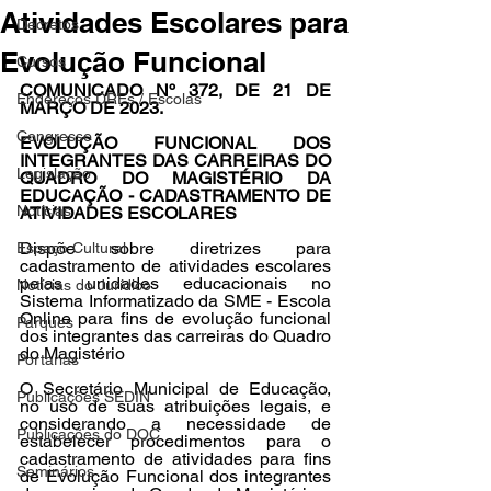
Atividades Escolares para
Decretos
Evolução Funcional
Cursos
COMUNICADO Nº 372, DE 21 DE 
Endereços DREs / Escolas
MARÇO DE 2023. 
Congresso
EVOLUÇÃO FUNCIONAL DOS 
INTEGRANTES DAS CARREIRAS DO 
Legislação
QUADRO DO MAGISTÉRIO DA 
EDUCAÇÃO - CADASTRAMENTO DE 
Notícias
ATIVIDADES ESCOLARES
Dispõe sobre diretrizes para 
Espaço Cultural
cadastramento de atividades escolares 
pelas unidades educacionais no 
Notícias do Jurídico
Sistema Informatizado da SME - Escola 
Online para fins de evolução funcional 
Parques
dos integrantes das carreiras do Quadro 
do Magistério 
Portarias
O Secretário Municipal de Educação, 
Publicações SEDIN
no uso de suas atribuições legais, e 
considerando a necessidade de 
Publicações do DOC
estabelecer procedimentos para o 
cadastramento de atividades para fins 
Seminários
de Evolução Funcional dos integrantes 