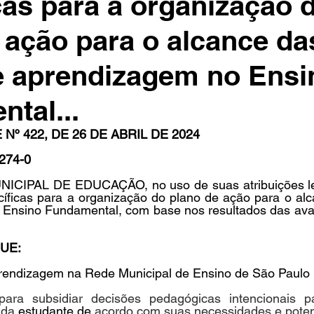
cas para a organização 
 ação para o alcance da
in
Indicações
Aposentados
Universidade
Concu
e aprendizagem no Ensi
tal...
s
º 422, DE 26 DE ABRIL DE 2024
274-0
CIPAL DE EDUCAÇÃO, no uso de suas atribuições leg
cíficas para a organização do plano de ação para o alc
Ensino Fundamental, com base nos resultados das avali
UE:
prendizagem na Rede Municipal de Ensino de São Paulo
para subsidiar decisões pedagógicas intencionais pa
da 
estudante de 
acordo com suas necessidades e poten