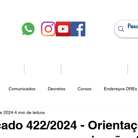
JURÍDICO
APOSENTADOS
PROJEÇÃO DE APOSENTADORIA
Ma
Comunicados
Decretos
Cursos
Endereços DREs 
de 2024
4 min de leitura
ço Cultural
Notícias do Jurídico
Parques
Portarias
do 422/2024 - Orienta
ios
Vencimentos
CRM
Publicidade Online
Analít