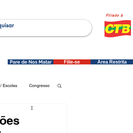
Filiado à
Pare de Nos Matar
Filie-se
Área Restrita
is
/ Escolas
Congresso
Publicações SEDIN
ções
ica e Dados