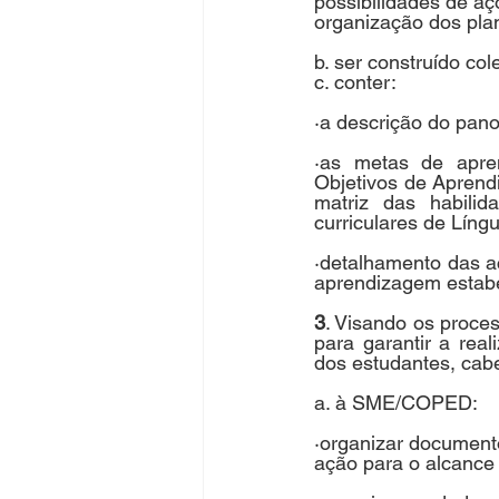
possibilidades de aç
organização dos pla
b. ser construído c
c. conter:
·a descrição do pan
·as metas de apre
Objetivos de Aprend
matriz das habili
curriculares de Líng
·detalhamento das a
aprendizagem estabe
3
. Visando os proce
para garantir a rea
dos estudantes, cab
a. à SME/COPED:
·organizar document
ação para o alcance