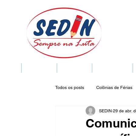
SEDIN
FIQUE LIGADO
Sedin Cultural
VIDA FUNCIONAL
Todos os posts
Colônias de Férias
SEDIN
29 de abr. 
Legislação
Notícias
Espa
Comunica
Publicações do DOC
Seminár