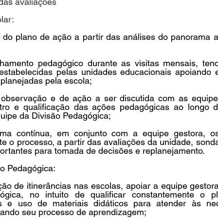
das avaliações
lar:
o do plano de ação a partir das análises do panorama a
nhamento pedagógico durante as visitas mensais, ten
stabelecidas pelas unidades educacionais apoiando e
planejadas pela escola;
 observação e de ação a ser discutida com as equipe
stro e qualificação das ações pedagógicas ao longo 
quipe da Divisão Pedagógica;
ma contínua, em conjunto com a equipe gestora, os 
 o processo, a partir das avaliações da unidade, sondag
rtantes para tomada de decisões e replanejamento.
ão Pedagógica:
ção de itinerâncias nas escolas, apoiar a equipe gestora
gica, no intuito de qualificar constantemente o pl
cas e uso de materiais didáticos para atender às ne
rando seu processo de aprendizagem;