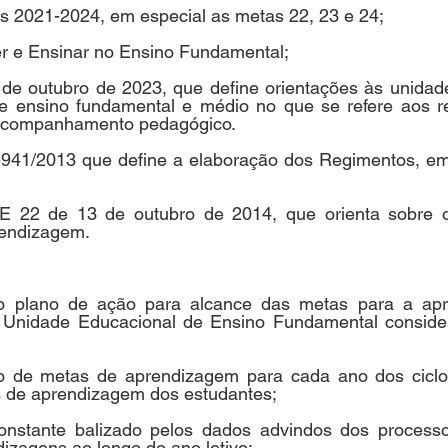
s 2021-2024, em especial as metas 22, 23 e 24;
r e Ensinar no Ensino Fundamental;
de outubro de 2023, que define orientações às unidade
e ensino fundamental e médio no que se refere aos reg
 acompanhamento pedagógico.
5941/2013 que define a elaboração dos Regimentos, em e
E 22 de 13 de outubro de 2014, que orienta sobre o 
rendizagem.
o plano de ação para alcance das metas para a apr
 Unidade Educacional de Ensino Fundamental consider
o de metas de aprendizagem para cada ano dos ciclos
 de aprendizagem dos estudantes;
onstante balizado pelos dados advindos dos processo
izagens ao longo do ano letivo;