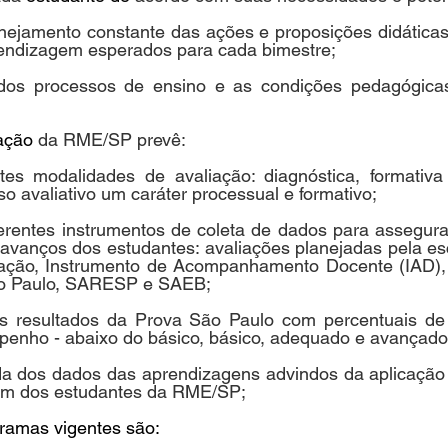
anejamento constante das ações e proposições didáticas
rendizagem esperados para cada bimestre;
a dos processos de ensino e as condições pedagógicas
iação
 da RME/SP prevê:
tes modalidades de avaliação: diagnóstica, formativa
so avaliativo um caráter processual e formativo;
iferentes instrumentos de coleta de dados para assegura
avanços dos estudantes: avaliações planejadas pela es
ização, Instrumento de Acompanhamento Docente (IAD), T
ão Paulo, SARESP e SAEB;
os resultados da Prova São Paulo com percentuais de
penho - abaixo do básico, básico, adequado e avançado
ada dos dados das aprendizagens advindos da aplicação 
um dos estudantes da RME/SP;
ramas vigentes são: