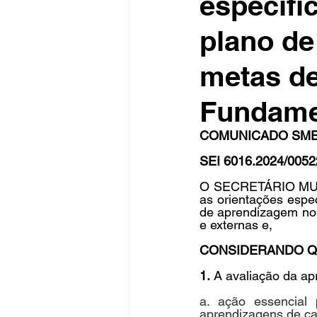
específi
plano de
Fique Ligado
Publicações Sed
metas d
Fundamen
congresso
NOTI
noticia
COMUNICADO SME N
SEI 6016.2024/0052
O SECRETÁRIO MUNI
as orientações espe
de aprendizagem no 
e externas e,
CONSIDERANDO Q
1.
 A avaliação da a
a. ação essencial 
aprendizagens de ca