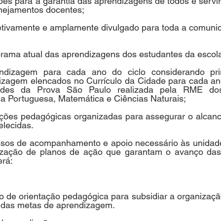
ões para a garantia das aprendizagens de todos e servir
nejamentos docentes;
oletivamente e amplamente divulgado para toda a comuni
orama atual das aprendizagens dos estudantes da escol
ndizagem para cada ano do ciclo considerando prin
izagem elencados no Currículo da Cidade para cada ano 
dades da Prova São Paulo realizada pela RME do
ua Portuguesa, Matemática e Ciências Naturais;
ções pedagógicas organizadas para assegurar o alcanc
lecidas.
ssos de acompanhamento e apoio necessário às unidade
lização de planos de ação que garantam o avanço das
erá:
o de orientação pedagógica para subsidiar a organizaçã
 das metas de aprendizagem.