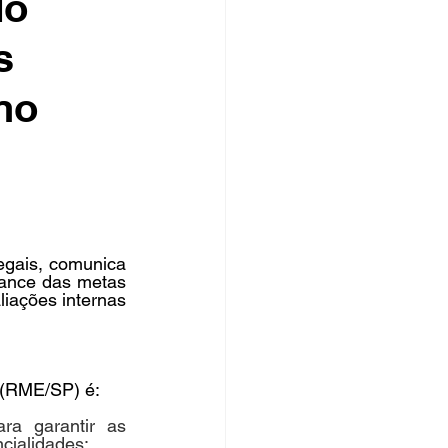
do
s
rsos Públicos
no
no
ais, comunica 
ance das metas 
ações internas 
 (RME/SP) é:
ra garantir as 
cialidades;