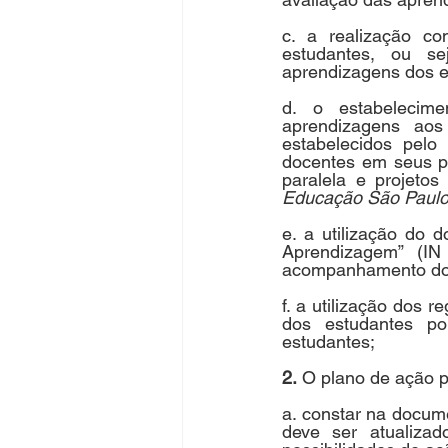
c. a realização con
estudantes, ou se
aprendizagens dos e
d. o estabelecime
aprendizagens aos
estabelecidos pelo
docentes em seus p
paralela e projetos
Educação São Paul
e. a utilização do
Aprendizagem” (IN
acompanhamento do 
f. a utilização dos 
dos estudantes p
estudantes;
2.
 O plano de ação 
a. constar na docum
deve ser atualiza