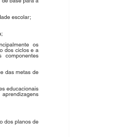
 de base para a 
dade escolar;
a;
cipalmente os 
dos ciclos e a 
s componentes 
e das metas de 
s educacionais 
 aprendizagens 
o dos planos de 