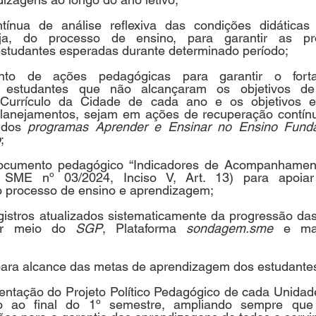
tínua de análise reflexiva das condições didáticas 
ja, do processo de ensino, para garantir as pr
studantes esperadas durante determinado período;
nto de ações pedagógicas para garantir o forta
 estudantes que não alcançaram os objetivos de
 Currículo da Cidade de cada ano e os objetivos el
lanejamentos, sejam em ações de recuperação contínu
 dos 
programas Aprender e Ensinar no Ensino Fund
o
;
 documento pedagógico “Indicadores de Acompanhament
 SME nº 03/2024, Inciso V, Art. 13) para apoia
processo de ensino e aprendizagem;
registros atualizados sistematicamente da progressão da
or meio do 
SGP
, Plataforma 
sondagem.sme 
e ma
para alcance das metas de aprendizagem dos estudante
entação do Projeto Político Pedagógico de cada Unidade
do ao final do 1º semestre, ampliando sempre que 