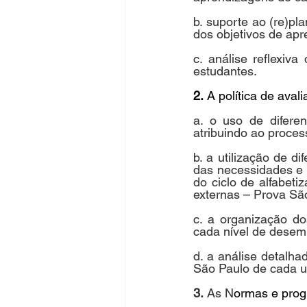
b. suporte ao (re)pl
dos objetivos de ap
c. análise reflexiv
estudantes.
2.
 A política de aval
a. o uso de diferen
atribuindo ao proces
b. a utilização de d
das necessidades e 
do ciclo de alfabet
externas – Prova S
c. a organização d
cada nível de desem
d. a análise detalh
São Paulo de cada 
3.
 As N
ormas e prog