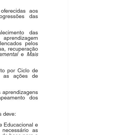
oferecidas aos 
ogressões das 
lecimento das 
 aprendizagem 
encados pelos 
a, recuperação 
amental
 e 
Mais 
o por Ciclo de 
r as ações de 
s aprendizagens 
peamento dos 
s deve:
 Educacional e 
necessário as 