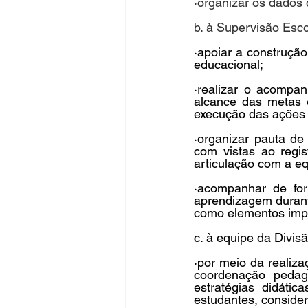
·organizar os dados 
b. à Supervisão Esco
·apoiar a construçã
educacional;
·realizar o acompa
alcance das metas e
execução das ações 
·organizar pauta de
com vistas ao regi
articulação com a e
·acompanhar de for
aprendizagem durante
como elementos impo
c. à equipe da Divis
·por meio da realiza
coordenação pedagó
estratégias didáti
estudantes, conside