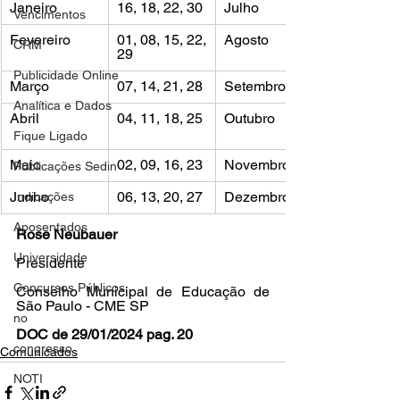
Janeiro
16, 18, 22, 30
Julho
Vencimentos
Fevereiro
01, 08, 15, 22, 
Agosto
CRM
29
Publicidade Online
Março
07, 14, 21, 28
Setembro
Analítica e Dados
Abril
04, 11, 18, 25
Outubro
Fique Ligado
Maio
02, 09, 16, 23
Novembro
Publicações Sedin
Junho
06, 13, 20, 27
Dezembro
Indicações
Aposentados
Rose Neubauer
Universidade
Presidente
Concursos Públicos
Conselho Municipal de Educação de 
São Paulo - CME SP
no
DOC de 29/01/2024 pag. 20
congresso
Comunicados
NOTI