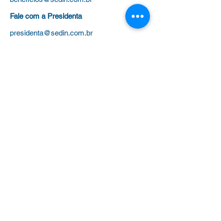
Fale com a Presidenta
presidenta@sedin.com.br
Tel
(11) 3258-3878
para:
Administrativo (Filiação, Cursos,
Certificados)
Jurídico (Processos, Aposentadoria e
Evolução Funcional)
Benefícios
(Plano de saúde, colônias de
férias e universidades)
Outras dúvidas
Clique aqui para WhatsApp
Diretoria por Região