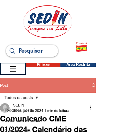
Filiado à
Filie-se
Área Restrita
Post
Todos os posts
SEDIN
Todos os posts
29 de jan. de 2024
1 min de leitura
Comunicado CME
Colônias de Férias
01/2024- Calendário das
Comunicados