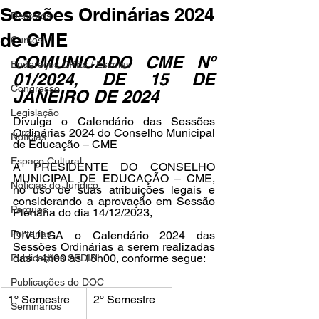
Sessões Ordinárias 2024
Decretos
de CME
Cursos
COMUNICADO CME Nº 
Endereços DREs / Escolas
01/2024, DE 15 DE 
Congresso
JANEIRO DE 2024
Legislação
Divulga o Calendário das Sessões 
Ordinárias 2024 do Conselho Municipal 
Notícias
de Educação – CME
Espaço Cultural
A PRESIDENTE DO CONSELHO 
MUNICIPAL DE EDUCAÇÃO – CME, 
Notícias do Jurídico
no uso de suas atribuições legais e 
considerando a aprovação em Sessão 
Parques
Plenária do dia 14/12/2023,
Portarias
DIVULGA o Calendário 2024 das 
Sessões Ordinárias a serem realizadas 
das 14h00 às 18h00, conforme segue:
Publicações SEDIN
Publicações do DOC
1º Semestre
2º Semestre
Seminários