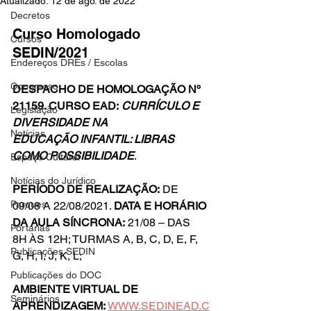
Atualizado:
12 de ago. de 2022
Decretos
Curso Homologado 
Cursos
SEDIN/2021
Endereços DREs / Escolas
Congresso
DESPACHO DE HOMOLOGAÇÃO Nº 
21159. CURSO EAD:
 CURRÍCULO E 
Legislação
DIVERSIDADE NA 
Notícias
EDUCAÇÃO INFANTIL: LIBRAS 
COMO POSSIBILIDADE
.
Espaço Cultural
Notícias do Jurídico
PERÍODO DE REALIZAÇÃO:
 DE 
Parques
09/08 A 22/08/2021. 
DATA E HORÁRIO 
DA AULA SÍNCRONA:
 21/08 – DAS 
Portarias
8H ÀS 12H; TURMAS A, B, C, D, E, F, 
Publicações SEDIN
G, H, I, J, K, L;
Publicações do DOC
AMBIENTE VIRTUAL DE 
Seminários
APRENDIZAGEM:
WWW.SEDINEAD.C