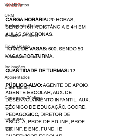
OM.BR
.
Vencimentos
CRM
CARGA HORÁRIA:
 20 HORAS, 
Publicidade Online
SENDO 16H A DISTÂNCIA E 4H EM 
AULAS SÍNCRONAS.
Analítica e Dados
Fique Ligado
TOTAL DE VAGAS:
 600, SENDO 50 
VAGAS POR TURMA.
Publicações Sedin
Indicações
QUANTIDADE DE TURMAS:
 12.
Aposentados
PÚBLICO-ALVO:
 AGENTE DE APOIO, 
Universidade
AGENTE ESCOLAR, AUX. DE 
Concursos Públicos
DESENVOLVIMENTO INFANTIL, AUX. 
TÉCNICO DE EDUCAÇÃO, COORD. 
no
PEDAGÓGICO, DIRETOR DE 
congresso
ESCOLA, PROF. DE ED. INF., PROF. 
ED. INF. E ENS. FUND. I E 
NOTI