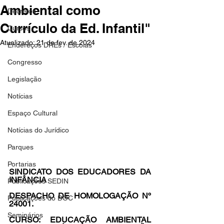
Ambiental como
Decretos
Currículo da Ed. Infantil"
Cursos
Atualizado:
21 de fev. de 2024
Endereços DREs / Escolas
Congresso
Legislação
Notícias
Espaço Cultural
Notícias do Jurídico
Parques
Portarias
SINDICATO DOS EDUCADORES DA 
INFÂNCIA
Publicações SEDIN
DESPACHO DE HOMOLOGAÇÃO Nº 
Publicações do DOC
24001.
Seminários
CURSO: EDUCAÇÃO AMBIENTAL 