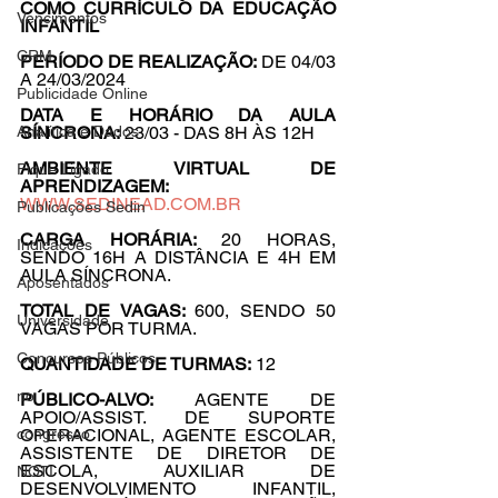
COMO CURRÍCULO DA EDUCAÇÃO 
Vencimentos
INFANTIL
CRM
PERÍODO DE REALIZAÇÃO: 
DE 04/03 
A 24/03/2024
Publicidade Online
DATA E HORÁRIO DA AULA 
SÍNCRONA:
 23/03 - DAS 8H ÀS 12H
Analítica e Dados
AMBIENTE VIRTUAL DE 
Fique Ligado
APRENDIZAGEM:
WWW.SEDINEAD.COM.BR
Publicações Sedin
CARGA HORÁRIA:
 20 HORAS, 
Indicações
SENDO 16H A DISTÂNCIA E 4H EM 
AULA SÍNCRONA.
Aposentados
TOTAL DE VAGAS: 
600, SENDO 50 
Universidade
VAGAS POR TURMA.
Concursos Públicos
QUANTIDADE DE TURMAS:
 12
no
PÚBLICO-ALVO:
 AGENTE DE 
APOIO/ASSIST. DE SUPORTE 
OPERACIONAL, AGENTE ESCOLAR, 
congresso
ASSISTENTE DE DIRETOR DE 
ESCOLA, AUXILIAR DE 
NOTI
DESENVOLVIMENTO INFANTIL, 