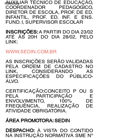
AUXILIAR TÉCNICO DE EDUCAÇÃO, 
noticias
COORDENADOR PEDAGÓGICO, 
DIRETOR DE ESCOLA, PROF. DE ED. 
INFANTIL, PROF. ED. INF. E ENS. 
FUND. I, SUPERVISOR ESCOLAR
INSCRIÇÕES: 
A PARTIR DO DIA 23/02 
ATÉ ÀS 20H DO DIA 28/02, PELO 
LINK:
WWW.SEDIN.COM.BR
AS INSCRIÇÕES SERÃO VALIDADAS 
PELA ORDEM DE CADASTRO NO 
LINK, CONSIDERANDO AS 
ESPECIFICAÇÕES DO PÚBLICO-
ALVO.
CERTIFICAÇÃO:CONCEITO P OU S 
PELA PARTICIPAÇÃO E 
ENVOLVIMENTO, 100% DE 
FREQUÊNCIA, REALIZAÇÃO DE 
ATIVIDADE OBRIGATÓRIA.
ÁREA PROMOTORA: SEDIN
DESPACHO:
 À VISTA DO CONTIDO 
NA INSTRUÇÃO NORMATIVA SME Nº 