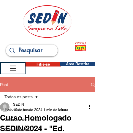
Filiado à
Filie-se
Área Restrita
Post
Todos os posts
SEDIN
Todos os posts
19 de fev. de 2024
1 min de leitura
Curso Homologado
Colônias de Férias
SEDIN/2024 - "Ed.
Comunicados