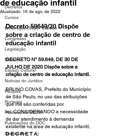
de educação infantil
Decretos
Atualizado:
16 de ago. de 2022
Cursos
Decreto 59649/20 Dispõe 
Endereços DREs / Escolas
sobre a criação de centro de 
Congresso
educação infantil
Legislação
DECRETO Nº 59.649, DE 30 DE 
Notícias
JULHO DE 2020 Dispõe sobre a 
Espaço Cultural
criação de centro de educação infantil.
Notícias do Jurídico
BRUNO COVAS, Prefeito do Município 
Parques
de São Paulo, no uso das atribuições 
Portarias
que lhe são conferidas por 
lei, CONSIDERANDO a necessidade 
Publicações SEDIN
de dar atendimento à demanda 
Publicações do DOC
existente na área de educação infantil, 
Seminários
D E C R E T A: