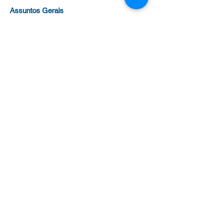
Assuntos Gerais
sedin@sedin.com.br
Benefícios
beneficios@sedin.com.br
Fale com a Presidenta
presidenta@sedin.com.br
Tel
(11) 3258-3878
para:
Administrativo (Filiação, Cursos,
Certificados)
Jurídico (Processos, Aposentadoria e
Evolução Funcional)
Benefícios
(Plano de saúde, colônias de
férias e universidades)