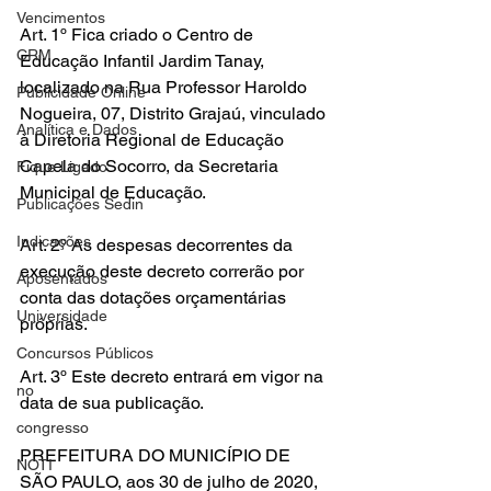
Vencimentos
Art. 1º Fica criado o Centro de 
CRM
Educação Infantil Jardim Tanay, 
localizado na Rua Professor Haroldo 
Publicidade Online
Nogueira, 07, Distrito Grajaú, vinculado 
Analítica e Dados
à Diretoria Regional de Educação 
Capela do Socorro, da Secretaria 
Fique Ligado
Municipal de Educação.
Publicações Sedin
Indicações
Art. 2º As despesas decorrentes da 
execução deste decreto correrão por 
Aposentados
conta das dotações orçamentárias 
Universidade
próprias.
Concursos Públicos
Art. 3º Este decreto entrará em vigor na 
no
data de sua publicação.
congresso
PREFEITURA DO MUNICÍPIO DE 
NOTI
SÃO PAULO, aos 30 de julho de 2020, 