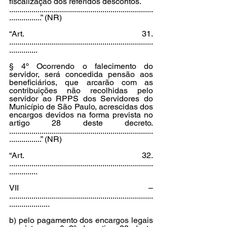
fiscalização dos referidos descontos. 
.......................................................................
................” (NR) 
“Art. 31. 
.......................................................................
.............. 
§ 4º Ocorrendo o falecimento do 
servidor, será concedida pensão aos 
beneficiários, que arcarão com as 
contribuições não recolhidas pelo 
servidor ao RPPS dos Servidores do 
Município de São Paulo, acrescidas dos 
encargos devidos na forma prevista no 
artigo 28 deste decreto. 
.......................................................................
................” (NR) 
“Art. 32. 
.......................................................................
.............. 
VII – 
.......................................................................
.................... 
b) pelo pagamento dos encargos legais 