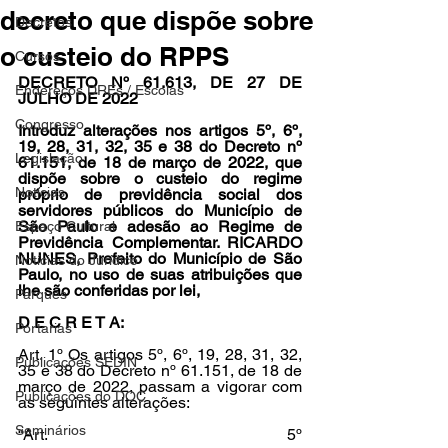
decreto que dispõe sobre
Decretos
o custeio do RPPS
Cursos
DECRETO Nº 61.613, DE 27 DE 
Endereços DREs / Escolas
JULHO DE 2022 
Congresso
Introduz alterações nos artigos 5º, 6º, 
19, 28, 31, 32, 35 e 38 do Decreto nº 
Legislação
61.151, de 18 de março de 2022, que 
dispõe sobre o custeio do regime 
Notícias
próprio de previdência social dos 
servidores públicos do Município de 
São Paulo e adesão ao Regime de 
Espaço Cultural
Previdência Complementar. RICARDO 
NUNES, Prefeito do Município de São 
Notícias do Jurídico
Paulo, no uso de suas atribuições que 
lhe são conferidas por lei, 
Parques
D E C R E T A:
Portarias
Art. 1º Os artigos 5º, 6º, 19, 28, 31, 32, 
Publicações SEDIN
35 e 38 do Decreto nº 61.151, de 18 de 
março de 2022, passam a vigorar com 
Publicações do DOC
as seguintes alterações:
Seminários
“Art. 5º 