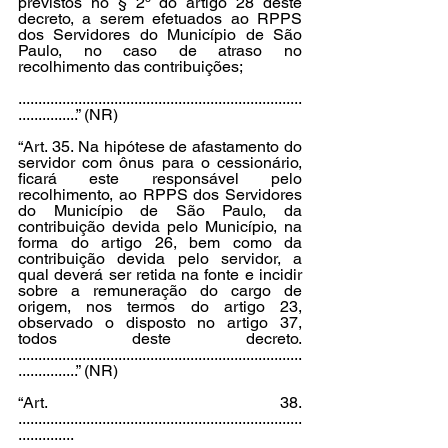
previstos no § 2º do artigo 28 deste 
decreto, a serem efetuados ao RPPS 
dos Servidores do Município de São 
Paulo, no caso de atraso no 
recolhimento das contribuições; 
.......................................................................
...............” (NR) 
“Art. 35. Na hipótese de afastamento do 
servidor com ônus para o cessionário, 
ficará este responsável pelo 
recolhimento, ao RPPS dos Servidores 
do Município de São Paulo, da 
contribuição devida pelo Município, na 
forma do artigo 26, bem como da 
contribuição devida pelo servidor, a 
qual deverá ser retida na fonte e incidir 
sobre a remuneração do cargo de 
origem, nos termos do artigo 23, 
observado o disposto no artigo 37, 
todos deste decreto. 
.......................................................................
...............” (NR)
“Art. 38. 
.......................................................................
.............. 