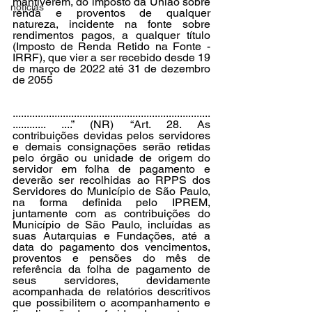
mantiverem, do imposto da União sobre 
noticias
renda e proventos de qualquer 
natureza, incidente na fonte sobre 
rendimentos pagos, a qualquer título 
(Imposto de Renda Retido na Fonte - 
IRRF), que vier a ser recebido desde 19 
de março de 2022 até 31 de dezembro 
de 2055
.......................................................................
............ ....” (NR) “Art. 28. As 
contribuições devidas pelos servidores 
e demais consignações serão retidas 
pelo órgão ou unidade de origem do 
servidor em folha de pagamento e 
deverão ser recolhidas ao RPPS dos 
Servidores do Município de São Paulo, 
na forma definida pelo IPREM, 
juntamente com as contribuições do 
Município de São Paulo, incluídas as 
suas Autarquias e Fundações, até a 
data do pagamento dos vencimentos, 
proventos e pensões do mês de 
referência da folha de pagamento de 
seus servidores, devidamente 
acompanhada de relatórios descritivos 
que possibilitem o acompanhamento e 