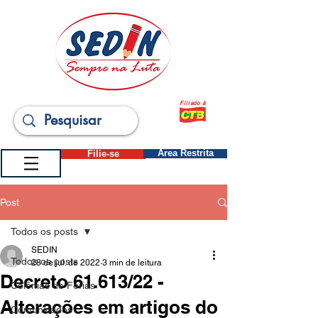
Filiado à
Filie-se
Área Restrita
Post
Todos os posts
SEDIN
Todos os posts
28 de jul. de 2022
3 min de leitura
Decreto 61.613/22 -
Colônias de Férias
Alterações em artigos do
Comunicados