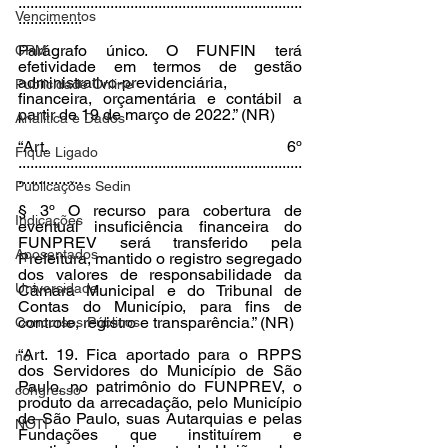
.......................................................................
Vencimentos
................
Parágrafo único. O FUNFIN terá 
CRM
efetividade em termos de gestão 
administrativo-previdenciária, 
Publicidade Online
financeira, orçamentária e contábil a 
partir de 19 de março de 2022.” (NR) 
Analítica e Dados
“Art. 6º 
Fique Ligado
.......................................................................
................ 
Publicações Sedin
§ 3º O recurso para cobertura de 
Indicações
eventual insuficiência financeira do 
FUNPREV será transferido pela 
Aposentados
Prefeitura, mantido o registro segregado 
dos valores de responsabilidade da 
Universidade
Câmara Municipal e do Tribunal de 
Contas do Município, para fins de 
controle, registro e transparência.” (NR)
Concursos Públicos
“Art. 19. Fica aportado para o RPPS 
no
dos Servidores do Município de São 
Paulo, no patrimônio do FUNPREV, o 
congresso
produto da arrecadação, pelo Município 
de São Paulo, suas Autarquias e pelas 
NOTI
Fundações que instituírem e 