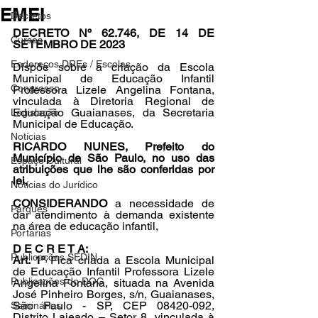
EMEI
Decretos
DECRETO Nº 62.746, DE 14 DE 
Cursos
SETEMBRO DE 2023
Endereços DREs / Escolas
Dispõe sobre a criação da Escola 
Municipal de Educação Infantil 
Congresso
Professora Lizele Angelina Fontana, 
vinculada à Diretoria Regional de 
Educação Guaianases, da Secretaria 
Legislação
Municipal de Educação.
Notícias
RICARDO NUNES, Prefeito do 
Município de São Paulo, no uso das 
Espaço Cultural
atribuições que lhe são conferidas por 
lei,
Notícias do Jurídico
CONSIDERANDO 
a necessidade de 
Parques
dar atendimento à demanda existente 
na área de educação infantil,
Portarias
D E C R E T A:
Publicações SEDIN
Art. 1º 
Fica criada a Escola Municipal 
de Educação Infantil Professora Lizele 
Publicações do DOC
Angelina Fontana, situada na Avenida 
José Pinheiro Borges, s/n, Guaianases, 
São Paulo - SP, CEP 08420-092, 
Seminários
Distrito Lajeado – Setor 8, vinculada à 