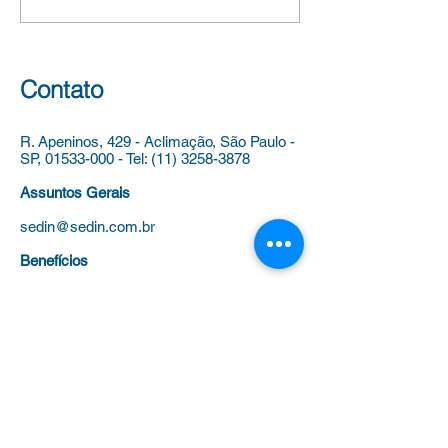
Educação Infantil – CEI Luis
dependências dos
Fernando Verissimo,
estabelecimentos
vinculado à Diretoria
Municipal de Ensi
Regional de Educação
vistas ao pleito de
Contato
Capela do Socor
outubro de
R. Apeninos, 429 - Aclimação,
São Paulo -
SP,
01533-000
-
Tel:
(11) 3258-3878
Assuntos Gerais
sedin@sedin.com.br
Benefícios
beneficios@sedin.com.br
Fale com a Presidenta
presidenta@sedin.com.br
Tel
(11) 3258-3878
para: