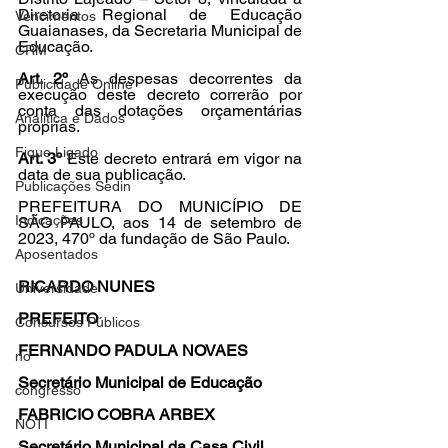
Diretoria Regional de Educação 
Vencimentos
Guaianases, da Secretaria Municipal de 
Educação.
CRM
Art. 2º 
As despesas decorrentes da 
Publicidade Online
execução deste decreto correrão por 
conta das dotações orçamentárias 
Analítica e Dados
próprias.
Fique Ligado
Art. 3º 
Este decreto entrará em vigor na 
data de sua publicação.
Publicações Sedin
PREFEITURA DO MUNICÍPIO DE 
Indicações
SÃO PAULO, aos 14 de setembro de 
2023, 470º da fundação de São Paulo.
Aposentados
RICARDO NUNES
Universidade
PREFEITO
Concursos Públicos
FERNANDO PADULA NOVAES
no
Secretário Municipal de Educação
congresso
FABRICIO COBRA ARBEX
NOTI
Secretário Municipal da Casa Civil