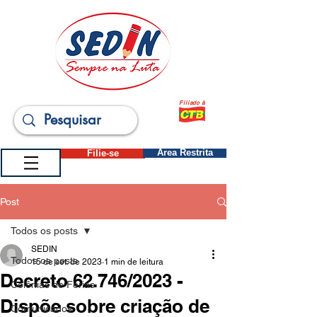
Filiado à
Filie-se
Área Restrita
Post
Todos os posts
SEDIN
Todos os posts
15 de set. de 2023
1 min de leitura
Decreto 62.746/2023 -
Colônias de Férias
Dispõe sobre criação de
Comunicados