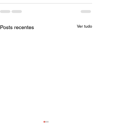
Ver tudo
Posts recentes
IPREM RESPONDE
SEDIN OFICIA 