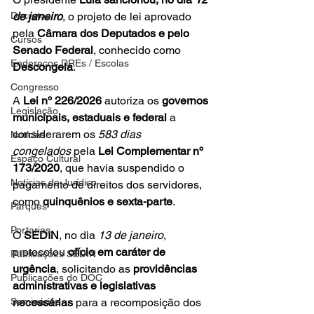
Decretos
de janeiro
, o projeto de lei aprovado 
pela 
Câmara dos Deputados e pelo 
Cursos
Senado Federal
, conhecido como 
Endereços DREs / Escolas
Descongela
.
Congresso
A 
Lei nº 226/2026
 autoriza os 
governos 
Legislação
municipais, estaduais e federal
 a 
considerarem os 
583 dias 
Notícias
congelados
 pela 
Lei Complementar nº 
Espaço Cultural
173/2020
, que havia suspendido o 
Notícias do Jurídico
pagamento de direitos dos servidores, 
como 
quinquênios e sexta-parte
.
Parques
Portarias
O 
SEDIN
, no dia 
13 de janeiro
, 
protocolou 
ofício em caráter de 
Publicações SEDIN
urgência
, solicitando as 
providências 
Publicações do DOC
administrativas e legislativas 
Seminários
necessárias
 para a recomposição dos 