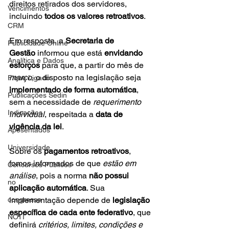
direitos retirados dos servidores, 
Vencimentos
incluindo 
todos os valores retroativos
.
CRM
Em resposta, a 
Secretaria de 
Publicidade Online
Gestão
 informou que está 
envidando 
Analítica e Dados
esforços
 para que, a partir do mês de 
março
, o disposto na legislação seja 
Fique Ligado
implementado de forma automática
, 
Publicações Sedin
sem a necessidade de 
requerimento 
Indicações
individual
, respeitada a 
data de 
vigência da lei
.
Aposentados
Universidade
Sobre os 
pagamentos retroativos
, 
fomos informados de que 
estão em 
Concursos Públicos
análise
, pois a norma 
não possui 
no
aplicação automática
. Sua 
congresso
implementação depende de 
legislação 
específica de cada ente federativo
, que 
NOTI
definirá 
critérios, limites, condições e 