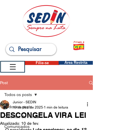
Filiado à
Filie-se
Área Restrita
Post
Todos os posts
Junior - SEDIN
Todos os posts
19 de dez. de 2025
1 min de leitura
DESCONGELA VIRA LEI
Colônias de Férias
Atualizado:
10 de fev.
Comunicados
O presidente 
Lula sancionou, no dia 
12 