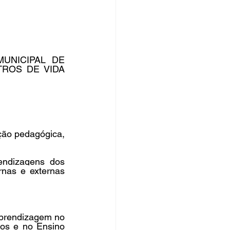
rsos Públicos
no
UNICIPAL DE 
ROS DE VIDA 
ção pedagógica, 
endizagens 
dos 
rnas e externas 
aprendizagem no 
os e no Ensino 