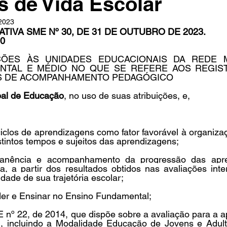
s de Vida Escolar
 2023
IVA SME Nº 30, DE 31 DE OUTUBRO DE 2023.
-0
in
Indicações
Aposentados
Universidade
Concu
ÇÕES ÀS UNIDADES EDUCACIONAIS DA REDE M
NTAL E MÉDIO NO QUE SE REFERE AOS REGIST
S DE ACOMPANHAMENTO PEDAGÓGICO
s
pal de Educação
, no uso de suas atribuições, e,
ciclos de aprendizagens como fator favorável à organiza
stintos tempos e sujeitos das aprendizagens;
anência e acompanhamento da progressão da
s apr
a, a partir dos resultados obtidos nas avaliações inte
dade de sua trajetória escolar;
er e Ensinar no Ensino Fundamental;
E nº 22, de 2014, que dispõe sobre a avaliação para a 
, incluindo a Modalidade Educação de Jovens e Adult