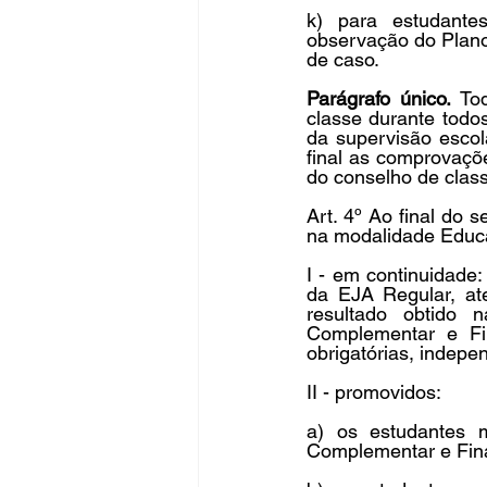
k) para estudantes
observação do Plano
de caso.
Parágrafo único. 
To
classe durante todo
da supervisão escol
final as comprovaçõe
do conselho de class
Art. 4º Ao final do 
na modalidade Educa
I - em continuidade
da EJA Regular, at
resultado obtido n
Complementar e Fi
obrigatórias, indepe
II - promovidos:
a) os estudantes m
Complementar e Fina