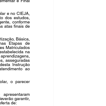
mentar e Final 
ar e no CIEJA, 
o dos estudos, 
ente, conforme 
 atas finais de 
tização, Básica, 
nas Etapas de 
s Matriculados 
stabelecida na 
 aprendizagens, 
s, asseguradas 
esta Instrução 
atendimento ao 
lar, o parecer 
 apresentaram 
verão garantir, 
ferta de: