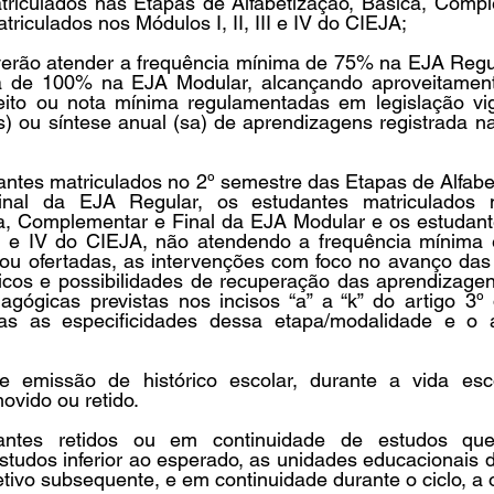
triculados nas Etapas de Alfabetização, Básica, Comple
riculados nos Módulos I, II, III e IV do CIEJA;
verão atender a frequência mínima de 75% na EJA Regul
a de 100% na EJA Modular, alcançando aproveitament
ito ou nota mínima regulamentadas em legislação vig
s) ou síntese anual (sa) de aprendizagens registrada nas
udantes matriculados no 2º semestre das Etapas de Alfabe
nal da EJA Regular, os estudantes matriculados 
ca, Complementar e Final da EJA Modular e os estudante
III e IV do CIEJA, não atendendo a frequência mínima e
e/ou ofertadas, as intervenções com foco no avanço das
icos e possibilidades de recuperação das aprendizagen
gógicas previstas nos incisos “a” a “k” do artigo 3º d
das as especificidades dessa etapa/modalidade e o 
e emissão de histórico escolar, durante a vida esco
ovido ou retido.
antes retidos ou em continuidade de estudos que
tudos inferior ao esperado, as unidades educacionais de
etivo subsequente, e em continuidade durante o ciclo, a o