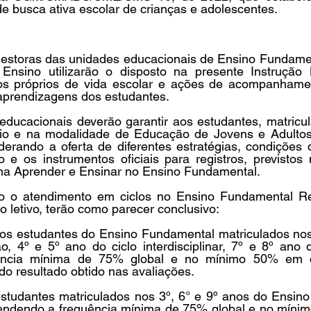
de busca ativa escolar de crianças e adolescentes.
Gestoras das unidades educacionais de Ensino Fundamen
Ensino utilizarão o disposto na presente Instrução 
ros próprios de vida escolar e ações de acompanhame
 aprendizagens dos estudantes.
 educacionais deverão garantir aos estudantes, matricu
o e na modalidade de Educação de Jovens e Adultos, 
erando a oferta de diferentes estratégias, condições d
 os instrumentos oficiais para registros, previstos n
a Aprender e Ensinar no Ensino Fundamental.
do o atendimento em ciclos no Ensino Fundamental Re
o letivo, terão como parecer conclusivo:
: os estudantes do Ensino Fundamental matriculados nos
ão, 4º e 5º ano do ciclo interdisciplinar, 7º e 8º ano do
ência mínima de 75% global e no mínimo 50% em cad
o resultado obtido nas avaliações.
 estudantes matriculados nos 3º, 6° e 9º anos do Ensin
endendo a frequência mínima de 75% global e no míni