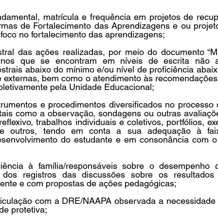
ndamental, matrícula e frequência em projetos de recup
rmas de Fortalecimento das Aprendizagens e ou projet
oco no fortalecimento das aprendizagens;
stral das ações realizadas, por meio do documento “
unos que se encontram em níveis de escrita não alf
strais abaixo do mínimo e/ou nível de proficiência abaix
 e externas, bem como o atendimento às recomendações 
coletivamente pela Unidade Educacional;
strumentos e procedimentos diversificados no processo 
 tais como a observação, sondagens ou outras avaliaçõe
reflexivo, trabalhos individuais e coletivos, portfólios, ex
tre outros, tendo em conta a sua adequação à faix
desenvolvimento do estudante e em consonância com o Pr
iência à família/responsáveis sobre o desempenho d
e dos registros das discussões sobre os resultados 
mente e com propostas de ações pedagógicas;
rticulação com a DRE/NAAPA observada a necessidade 
de protetiva;