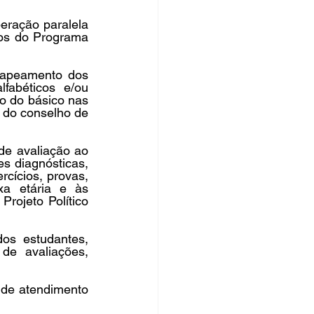
eração paralela 
os do Programa 
Mapeamento dos 
abéticos e/ou 
o do básico nas 
do conselho de 
de avaliação ao 
s diagnósticas, 
ercícios, provas, 
a etária e às 
ojeto Político 
os estudantes, 
de avaliações, 
de atendimento 