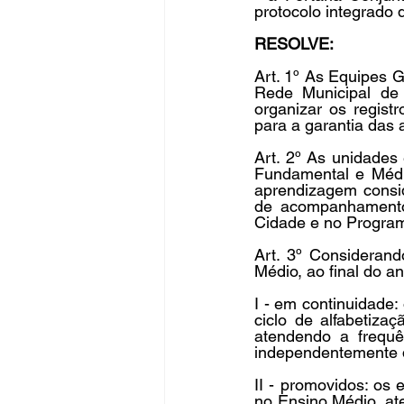
protocolo integrado 
RESOLVE:
Art. 1º As Equipes 
Rede Municipal de 
organizar os regist
para a garantia das
Art. 2º As unidades
Fundamental e Médi
aprendizagem consid
de acompanhamento e
Cidade e no Program
Art. 3º Consideran
Médio, ao final do an
I - em continuidade
ciclo de alfabetizaç
atendendo a frequ
independentemente d
II - promovidos: os
no Ensino Médio, at