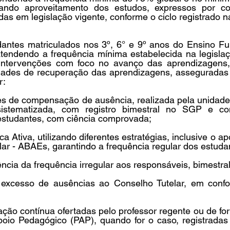
nçando aproveitamento dos estudos, expressos por co
s em legislação vigente, conforme o ciclo registrado nas
tudantes matriculados nos 3º, 6° e 9º anos do Ensino F
tendendo a frequência mínima estabelecida na legislaçã
 intervenções com foco no avanço das aprendizagens,
lidades de recuperação das aprendizagens, asseguradas 
r:
des de compensação de ausência, realizada pela unidade
sistematizada, com registro bimestral no SGP e co
estudantes, com ciência comprovada;
a Ativa, utilizando diferentes estratégias, inclusive o a
ar - ABAEs, garantindo a frequência regular dos estuda
ncia da frequência irregular aos responsáveis, bimestra
excesso de ausências ao Conselho Tutelar, em confo
ção contínua ofertadas pelo professor regente ou de for
oio Pedagógico (PAP), quando for o caso, registradas 