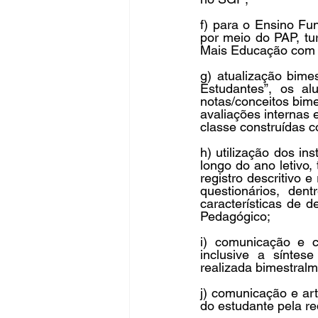
f) para o Ensino Fu
por meio do PAP, tu
Mais Educação com f
g) atualização bime
Estudantes”, os al
notas/conceitos bime
avaliações internas
classe construídas 
h) utilização dos in
longo do ano letivo,
registro descritivo e 
questionários, den
características de 
Pedagógico;
i) comunicação e c
inclusive a síntes
realizada bimestral
j) comunicação e a
do estudante pela re