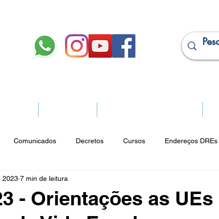
JURÍDICO
APOSENTADOS
PROJEÇÃO DE APOSENTADORIA
Ma
Comunicados
Decretos
Cursos
Endereços DREs 
e 2023
7 min de leitura
ço Cultural
Notícias do Jurídico
Parques
Portarias
23 - Orientações as UEs
ios
Vencimentos
CRM
Publicidade Online
Analít