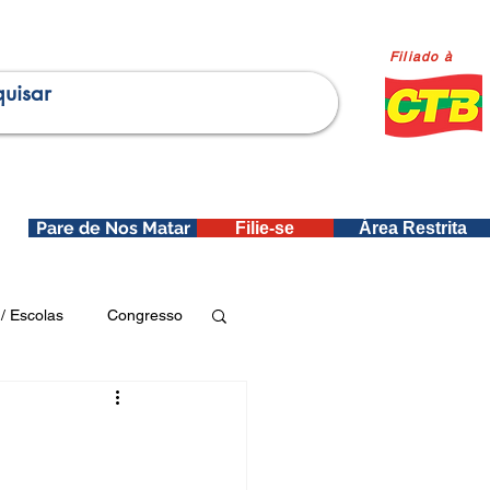
Filiado à
Pare de Nos Matar
Filie-se
Área Restrita
is
/ Escolas
Congresso
Publicações SEDIN
ica e Dados