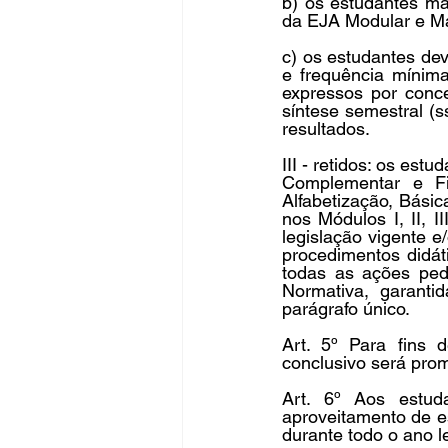
b) os estudantes ma
da EJA Modular e Mat
c) os estudantes de
e frequência mínim
expressos por conce
síntese semestral (s
resultados.
III - retidos: os est
Complementar e Fi
Alfabetização, Bási
nos Módulos I, II, 
legislação vigente 
procedimentos didát
todas as ações peda
Normativa, garanti
parágrafo único.
Art. 5º Para fins d
conclusivo será prom
Art. 6º Aos estud
aproveitamento de es
durante todo o ano l