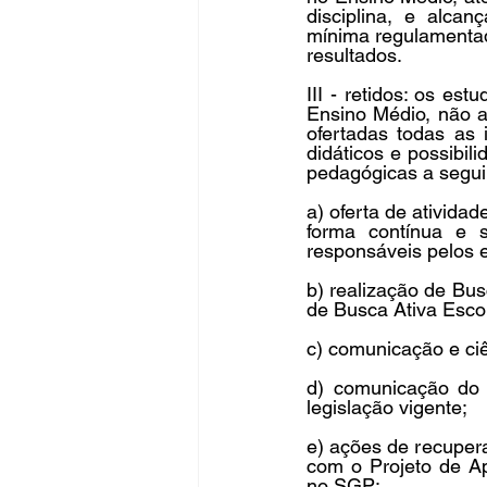
disciplina, e alca
mínima regulamentada
resultados.
III - retidos: os es
Ensino Médio, não a
ofertadas todas as
didáticos e possibi
pedagógicas a segui
a) oferta de ativida
forma contínua e 
responsáveis pelos 
b) realização de Busc
de Busca Ativa Escol
c) comunicação e ciê
d) comunicação do 
legislação vigente;
e) ações de recupera
com o Projeto de Ap
no SGP;