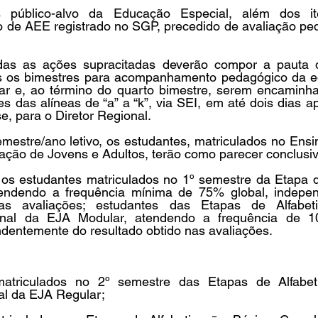
 público-alvo da Educação Especial, além dos iten
 de AEE registrado no SGP, precedido de avaliação ped
das as ações supracitadas deverão compor a pauta d
s os bimestres para acompanhamento pedagógico da eq
ar e, ao término do quarto bimestre, serem encaminhad
s das alíneas de “a” a “k”, via SEI, em até dois dias ap
e, para o Diretor Regional.
semestre/ano letivo, os estudantes, matriculados no Ens
ção de Jovens e Adultos, terão como parecer conclusiv
: os estudantes matriculados no 1º semestre da Etapa d
endendo a frequência mínima de 75% global, indepen
as avaliações; estudantes das Etapas de Alfabetiz
nal da EJA Modular, atendendo a frequência de 1
ndentemente do resultado obtido nas avaliações.
atriculados no 2º semestre das Etapas de Alfabetiz
l da EJA Regular;