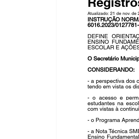
Registro
Atualizado:
21 de nov. de
INSTRUÇÃO NORMAT
6016.2023/0127781
Fique Ligado
Publicações Sed
DEFINE ORIENTA
ENSINO FUNDAME
ESCOLAR E AÇÕE
congresso
NOTI
noticia
O Secretário Munici
CONSIDERANDO:
- a perspectiva dos 
tendo em vista os di
- o acesso e perm
estudantes na escol
com vistas à continui
- o Programa Aprend
- a Nota Técnica SM
Ensino Fundamental