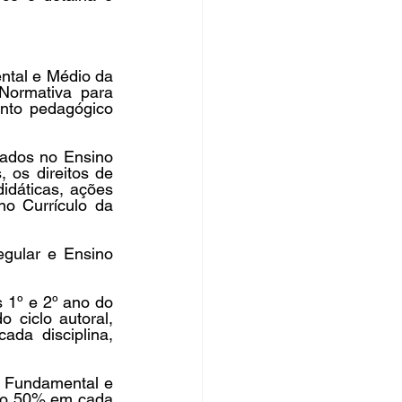
tal e Médio da 
Normativa para 
nto pedagógico 
lados no Ensino 
os direitos de 
idáticas, ações 
o Currículo da 
gular e Ensino 
 1º e 2º ano do 
 ciclo autoral, 
a disciplina, 
o Fundamental e 
mo 50% em cada 