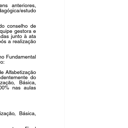
s anteriores, 
agógica/estudo 
o conselho de 
uipe gestora e 
as junto à ata 
ós a realização 
ino Fundamental 
o:
e Alfabetização 
dentemente do 
ação, Básica, 
00% nas aulas 
ação, Básica, 