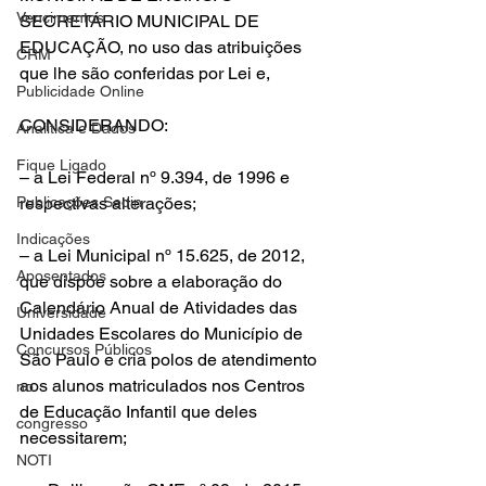
Vencimentos
SECRETÁRIO MUNICIPAL DE 
EDUCAÇÃO, no uso das atribuições 
CRM
que lhe são conferidas por Lei e, 
Publicidade Online
CONSIDERANDO: 
Analítica e Dados
Fique Ligado
– a Lei Federal nº 9.394, de 1996 e 
Publicações Sedin
respectivas alterações;
Indicações
– a Lei Municipal nº 15.625, de 2012, 
Aposentados
que dispõe sobre a elaboração do 
Calendário Anual de Atividades das 
Universidade
Unidades Escolares do Município de 
Concursos Públicos
São Paulo e cria polos de atendimento 
aos alunos matriculados nos Centros 
no
de Educação Infantil que deles
congresso
necessitarem;
NOTI