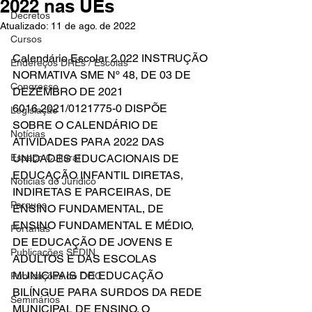
2022 nas UEs
Decretos
Atualizado:
11 de ago. de 2022
Cursos
Calendário Escolar 2.022 INSTRUÇÃO 
Endereços DREs / Escolas
NORMATIVA SME Nº 48, DE 03 DE 
Congresso
DEZEMBRO DE 2021 
6016.2021/0121775-0 DISPÕE 
Legislação
SOBRE O CALENDÁRIO DE 
Notícias
ATIVIDADES PARA 2022 DAS 
Espaço Cultural
UNIDADES EDUCACIONAIS DE 
EDUCAÇÃO INFANTIL DIRETAS, 
Notícias do Jurídico
INDIRETAS E PARCEIRAS, DE 
Parques
ENSINO FUNDAMENTAL, DE 
ENSINO FUNDAMENTAL E MÉDIO, 
Portarias
DE EDUCAÇÃO DE JOVENS E 
Publicações SEDIN
ADULTOS E DAS ESCOLAS 
MUNICIPAIS DE EDUCAÇÃO 
Publicações do DOC
BILÍNGUE PARA SURDOS DA REDE 
Seminários
MUNICIPAL DE ENSINO. O 