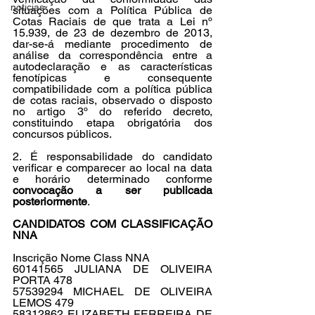
noticias
situações com a Política Pública de 
Cotas Raciais de que trata a Lei nº 
15.939, de 23 de dezembro de 2013, 
dar-se-á mediante procedimento de 
análise da correspondência entre a 
autodeclaração e as características 
fenotípicas e consequente 
compatibilidade com a política pública 
de cotas raciais, observado o disposto 
no artigo 3º do referido decreto, 
constituindo etapa obrigatória dos 
concursos públicos.
2. É responsabilidade do candidato 
verificar e comparecer ao local na data 
e horário determinado conforme 
convocação a ser publicada 
posteriormente
.
CANDIDATOS COM CLASSIFICAÇÃO 
NNA
Inscrição Nome Class NNA
60141565 JULIANA DE OLIVEIRA 
PORTA 478
57539294 MICHAEL DE OLIVEIRA 
LEMOS 479
58312862 ELIZABETH FERREIRA DE 