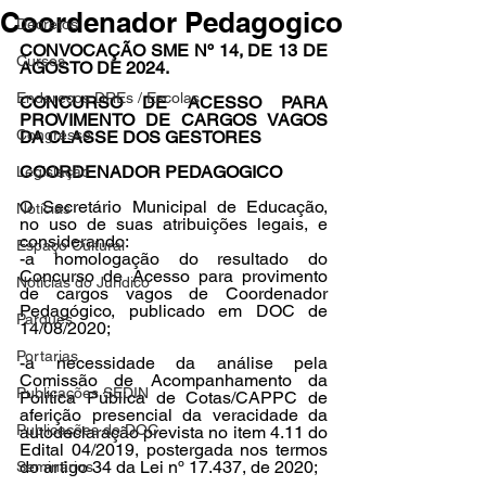
Coordenador Pedagogico
Decretos
CONVOCAÇÃO SME Nº 14, DE 13 DE 
Cursos
AGOSTO DE 2024.
Endereços DREs / Escolas
CONCURSO DE ACESSO PARA 
PROVIMENTO DE CARGOS VAGOS 
Congresso
DA CLASSE DOS GESTORES
COORDENADOR PEDAGOGICO
Legislação
O Secretário Municipal de Educação, 
Notícias
no uso de suas atribuições legais, e 
considerando:
Espaço Cultural
-a homologação do resultado do 
Concurso de Acesso para provimento 
Notícias do Jurídico
de cargos vagos de Coordenador 
Pedagógico, publicado em DOC de 
Parques
14/08/2020;
Portarias
-a necessidade da análise pela 
Comissão de Acompanhamento da 
Publicações SEDIN
Política Pública de Cotas/CAPPC de 
aferição presencial da veracidade da 
Publicações do DOC
autodeclaração prevista no item 4.11 do 
Edital 04/2019, postergada nos termos 
do artigo 34 da Lei nº 17.437, de 2020;
Seminários