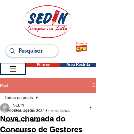
Filiado à
Filie-se
Área Restrita
Post
Todos os posts
SEDIN
Todos os posts
13 de ago. de 2024
3 min de leitura
Nova chamada do
Colônias de Férias
Concurso de Gestores
Comunicados