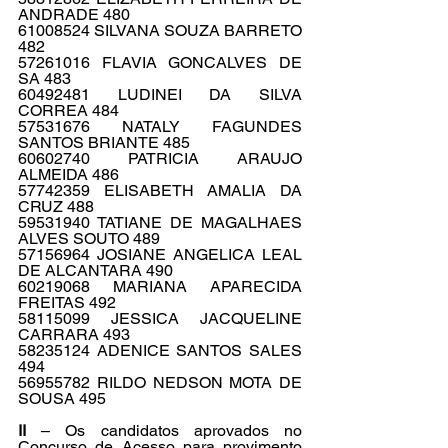
ANDRADE 480
61008524 SILVANA SOUZA BARRETO 
482
57261016 FLAVIA GONCALVES DE 
SA 483
60492481 LUDINEI DA SILVA 
CORREA 484
57531676 NATALY FAGUNDES 
SANTOS BRIANTE 485
60602740 PATRICIA ARAUJO 
ALMEIDA 486
57742359 ELISABETH AMALIA DA 
CRUZ 488
59531940 TATIANE DE MAGALHAES 
ALVES SOUTO 489
57156964 JOSIANE ANGELICA LEAL 
DE ALCANTARA 490
60219068 MARIANA APARECIDA 
FREITAS 492
58115099 JESSICA JACQUELINE 
CARRARA 493
58235124 ADENICE SANTOS SALES 
494
56955782 RILDO NEDSON MOTA DE 
SOUSA 495
II
 – Os candidatos aprovados no 
Concurso de Acesso para provimento 