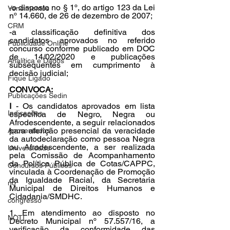
-o disposto no § 1º, do artigo 123 da Lei 
Vencimentos
nº 14.660, de 26 de dezembro de 2007;
CRM
-a classificação definitiva dos 
candidatos aprovados no referido 
Publicidade Online
concurso conforme publicado em DOC 
de 14/02/2020 e publicações 
Analítica e Dados
subsequentes em cumprimento à 
decisão judicial;
Fique Ligado
CONVOCA:
Publicações Sedin
I 
- Os candidatos aprovados em lista 
Indicações
específica de Negro, Negra ou 
Afrodescendente, a seguir relacionados 
para aferição presencial da veracidade 
Aposentados
da autodeclaração como pessoa Negra 
ou Afrodescendente, a ser realizada 
Universidade
pela Comissão de Acompanhamento 
da Política Pública de Cotas/CAPPC, 
Concursos Públicos
vinculada à Coordenação de Promoção 
da Igualdade Racial, da Secretaria 
no
Municipal de Direitos Humanos e 
Cidadania/SMDHC.
congresso
1. Em atendimento ao disposto no 
NOTI
Decreto Municipal nº 57.557/16, a 
verificação da conformidade das 