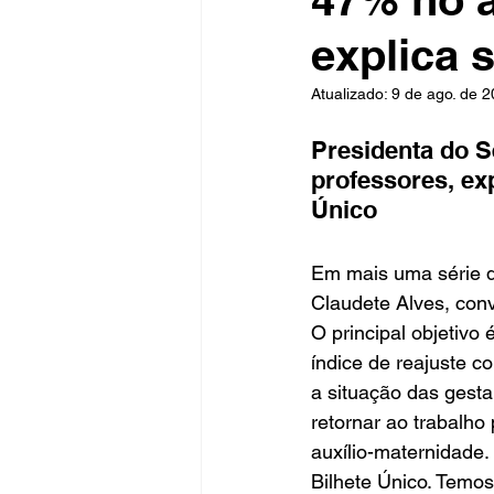
explica 
Fique Ligado
Publicações Sed
Atualizado:
9 de ago. de 
Presidenta do 
professores, exp
congresso
NOTI
noticia
Único 
Em mais uma série de
Claudete Alves, conv
O principal objetivo
índice de reajuste c
a situação das gesta
retornar ao trabalho
auxílio-maternidade.
Bilhete Único. Temo