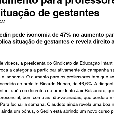
situação de gestantes
in
Indicações
Aposentados
Universidade
Concu
2022
Sedin pede isonomia de 47% no aumento par
lica situação de gestantes e revela direito a
s
 vídeos, a presidenta do Sindicato da Educação Infantil
oca a categoria a participar ativamente da campanha sa
 é a isonomia. O aumento para os professores tem que s
oncedido ao prefeito Ricardo Nunes, de 46,6%. A dirigent
ntes, após os decretos do presidente Jair Bolsonaro, qu
 presencial, bem como as não-vacinadas, que perderam d
 Para fechar a semana, Claudete ainda revela uma boa no
s ainda um bônus, o Sedin está abrindo um novo curso p