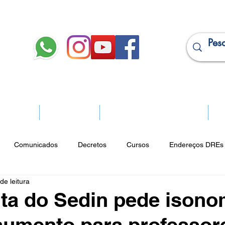
JURÍDICO
APOSENTADOS
PROJEÇÃO DE APOSENTADORIA
Ma
Comunicados
Decretos
Cursos
Endereços DREs 
de leitura
ço Cultural
Notícias do Jurídico
Parques
Portarias
ta do Sedin pede isono
umento para professor
ios
Vencimentos
CRM
Publicidade Online
Analít