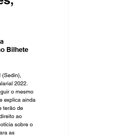
rsos Públicos
no
a 
o Bilhete 
 (Sedin), 
larial 2022.
eguir o mesmo 
e explica ainda 
e terão de 
ireito ao 
tícia sobre o 
ara as 