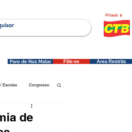
Filiado à
Pare de Nos Matar
Filie-se
Área Restrita
is
/ Escolas
Congresso
Publicações SEDIN
mia de
es,
ica e Dados