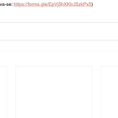
va-se: 
https://forms.gle/EpVj5hXKtrJSzkPx5
)
  