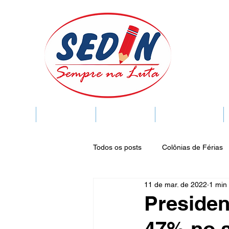
SEDIN
FIQUE LIGADO
Sedin Cultural
VIDA FUNCIONAL
Todos os posts
Colônias de Férias
11 de mar. de 2022
1 min 
Legislação
Notícias
Espa
Presiden
47% no a
Publicações do DOC
Seminár