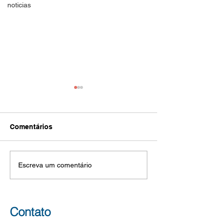
noticias
Comunicado 378/2026 -
Convocação 15/
...COMUNICA a
Escolha de vag
realização do evento
Presencial do 
COMUNICADO SME Nº 378,
CONVOCAÇÃO SM
"Seminário de Educação
de ATE
Comentários
Ambiental 2026 -
DE 5 DE AGOSTO DE 2026
DE 02 DE AGOST
Parcerias e
SEI 6016.2026/0088648-7 O
2026. SEI
Possibilidades de
SECRETÁRIO MUNICIPAL
6016.2026/005609
Escreva um comentário
Implementação".
DE EDUCAÇÃO, conforme o
CONCURSO DE 
que lhe representou a
PARA PROVIMEN
Diretora da Divisão de
CARGOS VAGOS
Currículo, COMUNICA a
AUXILIAR TÉCNI
Contato
realização do ev
EDUCAÇÃO, DO