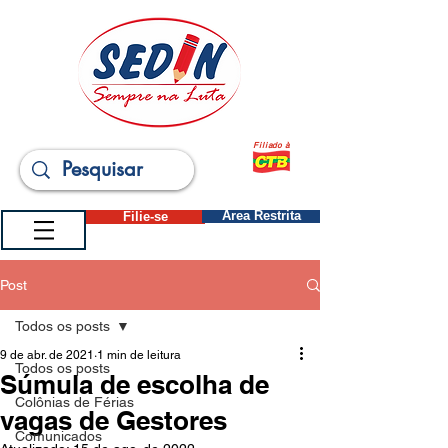
Filiado à
Filie-se
Área Restrita
Post
Todos os posts
9 de abr. de 2021
1 min de leitura
Todos os posts
Súmula de escolha de
Colônias de Férias
vagas de Gestores
Comunicados