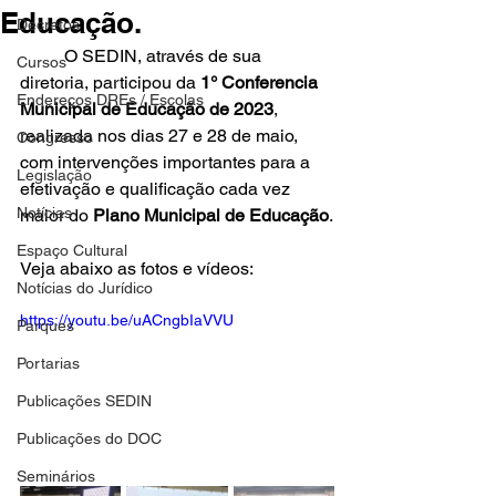
Educação.
Decretos
	O SEDIN, através de sua 
Cursos
diretoria, participou da 
1° Conferencia 
Endereços DREs / Escolas
Municipal de Educação de 2023
, 
realizada nos dias 27 e 28 de maio, 
Congresso
com intervenções importantes para a 
Legislação
efetivação e qualificação cada vez 
Notícias
maior do 
Plano Municipal de Educação
.
Espaço Cultural
Veja abaixo as fotos e vídeos:
Notícias do Jurídico
https://youtu.be/uACngbIaVVU
Parques
Portarias
Publicações SEDIN
Publicações do DOC
Seminários