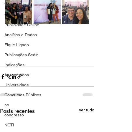
Vencimentos
CRM
Publicidade Online
Analítica e Dados
Fique Ligado
Publicações Sedin
Indicações
Aposentados
Universidade
Concursos Públicos
no
Ver tudo
Posts recentes
congresso
NOTI