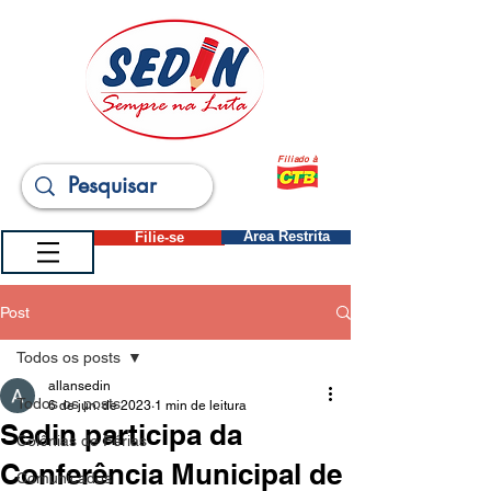
Filiado à
Filie-se
Área Restrita
Post
Todos os posts
allansedin
Todos os posts
6 de jun. de 2023
1 min de leitura
Sedin participa da
Colônias de Férias
Conferência Municipal de
Comunicados