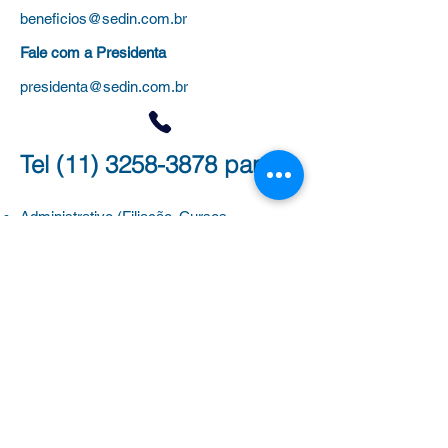
beneficios@sedin.com.br
Fale com a Presidenta
presidenta@sedin.com.br
Tel
(11) 3258-3878
para:
Administrativo (Filiação, Cursos,
Certificados)
Jurídico (Processos, Aposentadoria e
Evolução Funcional)
Benefícios
(Plano de saúde, colônias de
férias e universidades)
Outras dúvidas
Clique aqui para WhatsApp