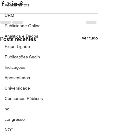
Vencimentos
CRM
Publicidade Online
Analítica e Dados
Ver tudo
Posts recentes
Fique Ligado
Publicações Sedin
Indicações
Aposentados
Universidade
Concursos Públicos
no
congresso
NOTI