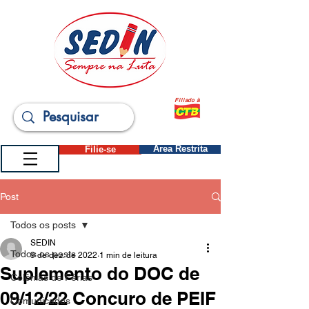
Filiado à
Filie-se
Área Restrita
Post
Todos os posts
SEDIN
Todos os posts
9 de dez. de 2022
1 min de leitura
Suplemento do DOC de
Colônias de Férias
09/12/22 Concuro de PEIF
Comunicados