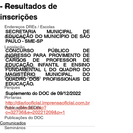
- Resultados de
Decretos
inscrições
Cursos
Endereços DREs / Escolas
SECRETARIA MUNICIPAL DE 
EDUCAÇÃO DO MUNICÍPIO DE SÃO 
Congresso
PAULO - SME-SP 
Legislação
CONCURSO PÚBLICO DE 
INGRESSO PARA PROVIMENTO DE 
Notícias
CARGOS DE PROFESSOR DE 
EDUCAÇÃO INFANTIL E ENSINO 
Espaço Cultural
FUNDAMENTAL I, DO QUADRO DO 
MAGISTÉRIO MUNICIPAL, DO 
Notícias do Jurídico
QUADRO DOS PROFISSIONAIS DE 
EDUCAÇÃO.
Parques
Suplemento do DOC de 09/12/2022
Portarias
http://diariooficial.imprensaoficial.com.br
/nav_v6/index.asp?
Publicações SEDIN
c=32736&e=20221209&p=1
Publicações do DOC
Comunicados
Seminários