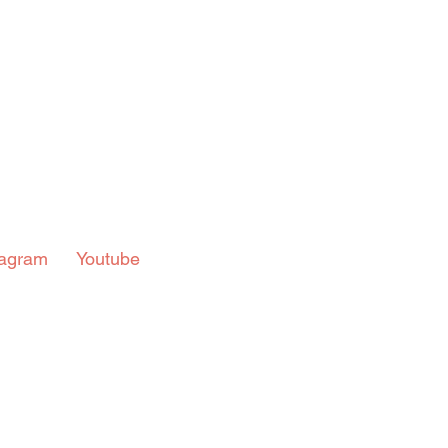
in
Indicações
Aposentados
Universidade
Concu
s
tagram  
 Youtube  