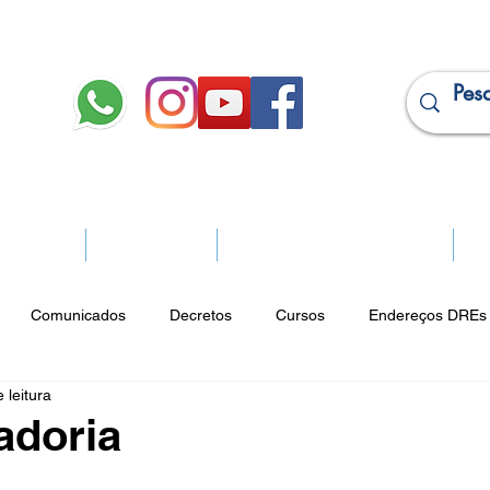
JURÍDICO
APOSENTADOS
PROJEÇÃO DE APOSENTADORIA
Ma
Comunicados
Decretos
Cursos
Endereços DREs 
 leitura
ço Cultural
Notícias do Jurídico
Parques
Portarias
adoria
ios
Vencimentos
CRM
Publicidade Online
Analít