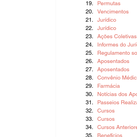
Permutas
Vencimentos
Jurídico
Jurídico
Ações Coletivas 
Informes do Jurí
Regulamento sob
Aposentados
Aposentados
Convênio Médic
Farmácia
Notícias dos Ap
Passeios Reali
Cursos
Cursos
Cursos Anterior
Benefícios