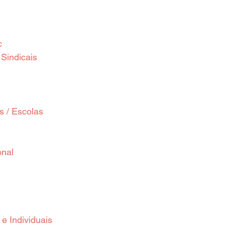
c
Sindicais
 / Escolas
onal
e Individuais