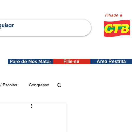
Filiado à
Pare de Nos Matar
Filie-se
Área Restrita
is
/ Escolas
Congresso
Publicações SEDIN
ica e Dados