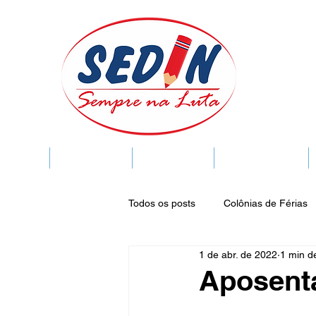
SEDIN
FIQUE LIGADO
Sedin Cultural
VIDA FUNCIONAL
Todos os posts
Colônias de Férias
1 de abr. de 2022
1 min de
Legislação
Notícias
Espa
Aposent
Publicações do DOC
Seminár