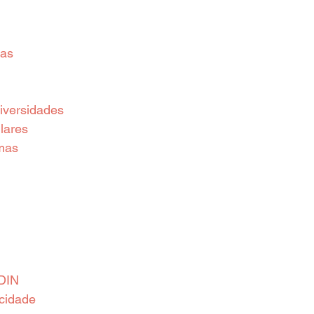
ias
iversidades
lares
mas
DIN
acidade