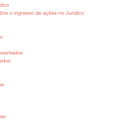
dico
re o ingresso de ações no Jurídico
o
osentados
zados
es
ias