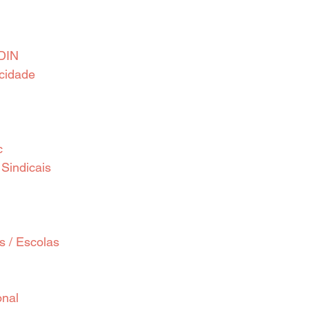
DIN
acidade
c
Sindicais
 / Escolas
onal