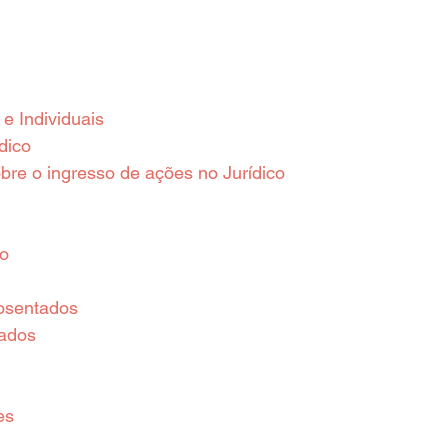
e Individuais
dico
re o ingresso de ações no Jurídico
o
osentados
zados
es