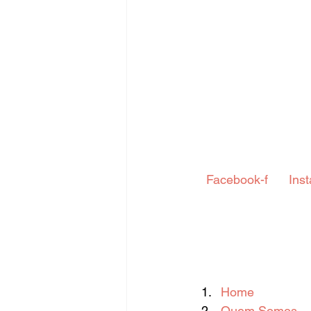
Fique Ligado
Publicações Sed
congresso
NOTI
noticia
 Facebook-f  
 Ins
Home
Quem Somos