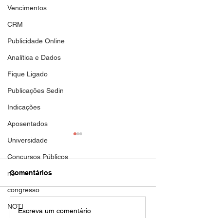
Vencimentos
CRM
Publicidade Online
Analítica e Dados
Fique Ligado
Publicações Sedin
Indicações
Aposentados
Aposentadoria
Aposentadoria
Universidade
Concursos Públicos
DOC de hoje 01/11/2023
DOC de hoje 30/1
nova publicação de
novas publicações
Comentários
no
aposentadoria de filiada ao
aposentadoria de f
congresso
SEDIN. Parabéns Guerreira!
SEDIN. Parabéns G
TEREZINHA FRANCISCA
LEILA RENATA 
NOTI
Escreva um comentário
LOPES DA SILVA SEDIN...
SOUZA ROSELI...