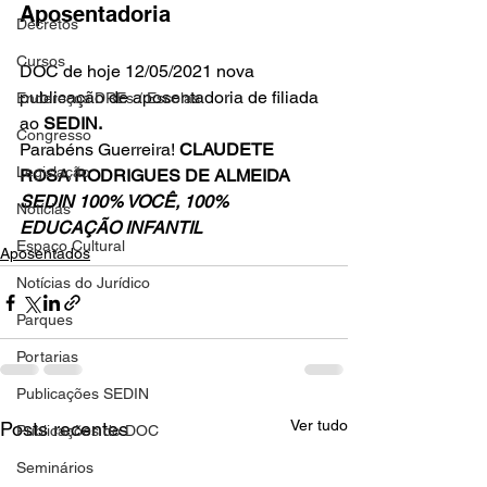
Aposentadoria
Decretos
Cursos
DOC de hoje 12/05/2021 nova 
publicação de aposentadoria de filiada 
Endereços DREs / Escolas
ao 
SEDIN.
Congresso
Parabéns Guerreira! 
CLAUDETE 
Legislação
ROSA RODRIGUES DE ALMEIDA 
SEDIN 100% VOCÊ, 100% 
Notícias
EDUCAÇÃO INFANTIL
Espaço Cultural
Aposentados
Notícias do Jurídico
Parques
Portarias
Publicações SEDIN
Ver tudo
Posts recentes
Publicações do DOC
Seminários