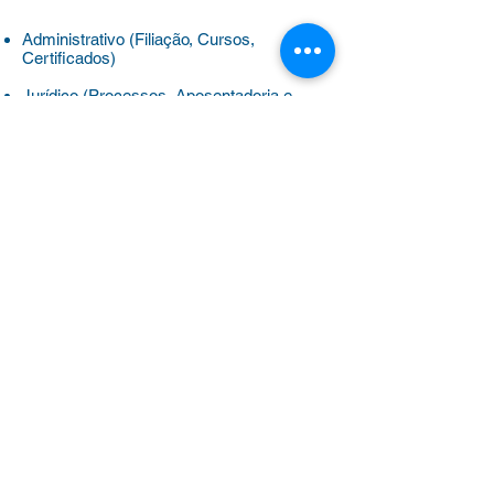
Administrativo (Filiação, Cursos,
Certificados)
Jurídico (Processos, Aposentadoria e
Evolução Funcional)
Benefícios
(Plano de saúde, colônias de
férias e universidades)
Outras dúvidas
Clique aqui para WhatsApp
Diretoria por Região
Sheyla –
(11) 91683-3777
Ipiranga – Butantã – Santo Amaro
Kátia –
(11) 95786-3777