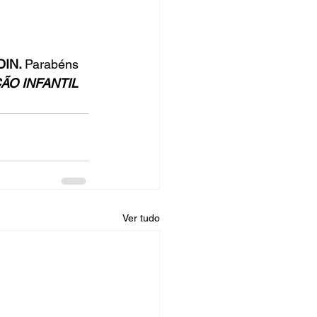
rsos Públicos
no
IN. 
Parabéns 
ÃO INFANTIL
Ver tudo