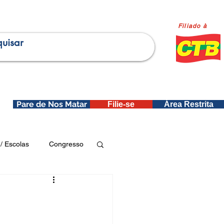
Filiado à
Pare de Nos Matar
Filie-se
Área Restrita
is
/ Escolas
Congresso
Publicações SEDIN
ica e Dados