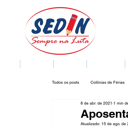
SEDIN
FIQUE LIGADO
Sedin Cultural
VIDA FUNCIONAL
Todos os posts
Colônias de Férias
8 de abr. de 2021
1 min de
Legislação
Notícias
Espa
Aposent
Atualizado:
15 de ago. de
Publicações do DOC
Seminár