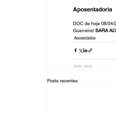
Aposentadoria
Fique Ligado
Publicações Sed
DOC de hoje 08/04/2
Guerreira! 
SARA AL
Aposentados
congresso
NOTI
noticia
Posts recentes