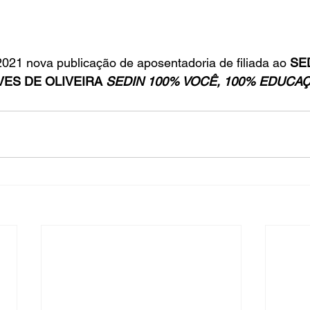
in
Indicações
Aposentados
Universidade
Concu
021 nova publicação de aposentadoria de filiada ao 
SED
VES DE OLIVEIRA 
SEDIN 100% VOCÊ, 100% EDUCAÇ
s