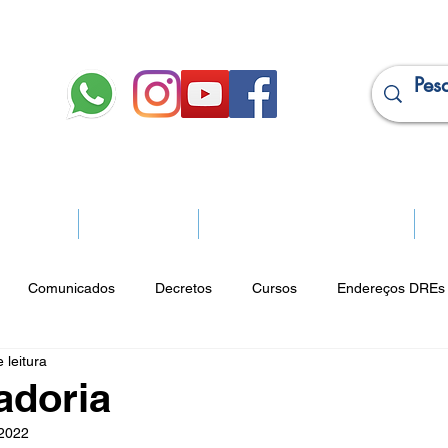
JURÍDICO
APOSENTADOS
PROJEÇÃO DE APOSENTADORIA
Ma
Comunicados
Decretos
Cursos
Endereços DREs 
 leitura
ço Cultural
Notícias do Jurídico
Parques
Portarias
adoria
 2022
ios
Vencimentos
CRM
Publicidade Online
Analít