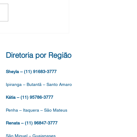
das ao SEDIN. Parabéns
reiras! LEILA RENATA
OS SOUZA ROSELI...
Diretoria por Região
Sheyla – (11) 91683-3777
Ipiranga – Butantã – Santo Amaro
Kátia – (11) 95786-3777
Penha – Itaquera – São Mateus
Renata – (11) 96847-3777
São Miguel – Guaianases