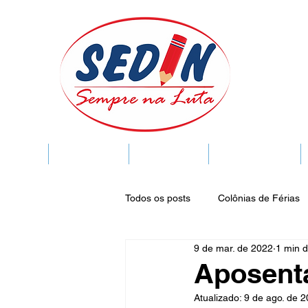
SEDIN
FIQUE LIGADO
Sedin Cultural
VIDA FUNCIONAL
Todos os posts
Colônias de Férias
9 de mar. de 2022
1 min d
Legislação
Notícias
Espa
Aposent
Atualizado:
9 de ago. de 
Publicações do DOC
Seminár