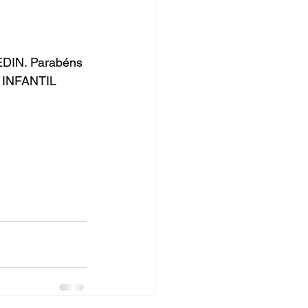
rsos Públicos
no
EDIN. Parabéns 
NFANTIL   