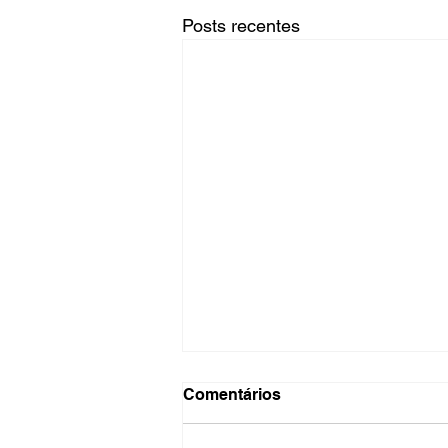
Posts recentes
Aposentadoria
Comentários
DOC de hoje 17/11/2023 nova
publicação de aposentadoria de