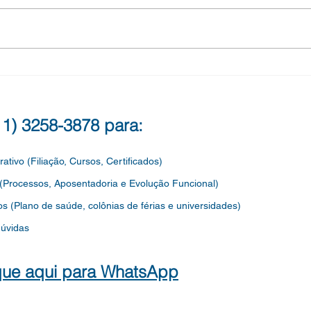
filiada ao SEDIN. Parabéns
filia
Guerreira! TEREZINHA
Guer
FRANCISCA LOPES DA SILVA
CAMP
SEDIN...
(11) 3258-3878 para:
rativo (Filiação, Cursos, Certificados)
 (Processos, Aposentadoria e Evolução Funcional)
os
(Plano de saúde, colônias de férias e universidades)
dúvidas
que aqui para WhatsApp