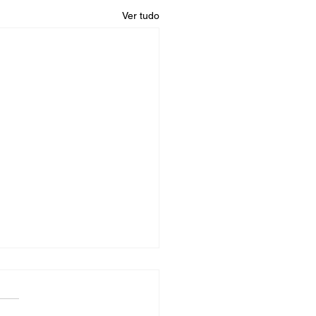
Ver tudo
entadorias
de hoje 30/10/2023 novas
cações de aposentadoria de