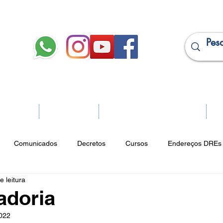
JURÍDICO
APOSENTADOS
PROJEÇÃO DE APOSENTADORIA
Ma
Comunicados
Decretos
Cursos
Endereços DREs 
e leitura
ço Cultural
Notícias do Jurídico
Parques
Portarias
adoria
2022
ios
Vencimentos
CRM
Publicidade Online
Analít