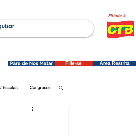
Filiado à
Pare de Nos Matar
Filie-se
Área Restrita
is
/ Escolas
Congresso
Publicações SEDIN
ica e Dados