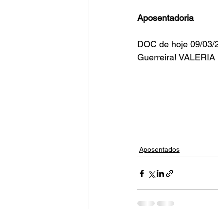
Aposentadoria
Fique Ligado
Publicações Sed
DOC de hoje 09/03/2
Guerreira! VALERI
congresso
NOTI
noticia
Aposentados