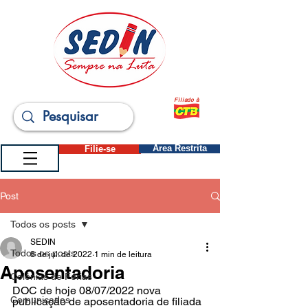
Filiado à
Filie-se
Área Restrita
Post
Todos os posts
SEDIN
Todos os posts
8 de jul. de 2022
1 min de leitura
Aposentadoria
Colônias de Férias
DOC de hoje 08/07/2022 nova 
Comunicados
publicação de aposentadoria de filiada 