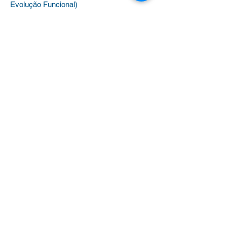
Evolução Funcional)
Benefícios
(Plano de saúde, colônias de
férias e universidades)
Outras dúvidas
Clique aqui para WhatsApp
Diretoria por Região
Sheyla –
(11) 91683-3777
Ipiranga – Butantã – Santo Amaro
Kátia –
(11) 95786-3777
Penha – Itaquera – São Mateus
Renata –
(11) 96847-3777