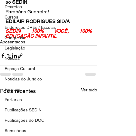
ao 
SEDIN
.
Decretos
Parabéns Guerreira!
Cursos
EDILAIR RODRIGUES SILVA
Endereços DREs / Escolas
SEDIN 100% VOCÊ, 100% 
EDUCAÇÃO INFANTIL
Congresso
Aposentados
Legislação
Notícias
Espaço Cultural
Notícias do Jurídico
Parques
Ver tudo
Posts recentes
Portarias
Publicações SEDIN
Publicações do DOC
Seminários