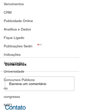
Vencimentos
CRM
Publicidade Online
Analítica e Dados
Fique Ligado
Publicações Sedin
Aposentadoria
Aposentadoria
Indicações
DOC de hoje 01/11/2023
DOC de hoje 30/1
Aposentados
nova publicação de
novas publicações
Comentários
aposentadoria de filiada ao
aposentadoria de f
Universidade
SEDIN. Parabéns Guerreira!
SEDIN. Parabéns G
Concursos Públicos
TEREZINHA FRANCISCA
LEILA RENATA 
Escreva um comentário
LOPES DA SILVA SEDIN...
SOUZA ROSELI...
no
congresso
NOTI
Contato