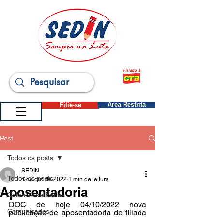
Filiado à
Filie-se
Área Restrita
Post
Todos os posts
SEDIN
Todos os posts
4 de out. de 2022
1 min de leitura
Aposentadoria
Colônias de Férias
DOC de hoje 04/10/2022 nova 
Comunicados
publicação de aposentadoria de filiada 