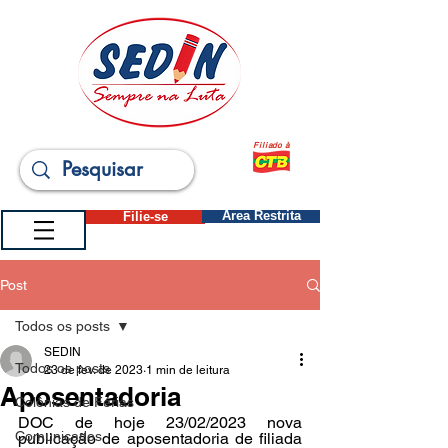
Filiado à
Filie-se
Área Restrita
Post
Todos os posts
SEDIN
Todos os posts
23 de fev. de 2023
1 min de leitura
Aposentadoria
Colônias de Férias
DOC de hoje 23/02/2023 nova 
Comunicados
publicação de aposentadoria de filiada 