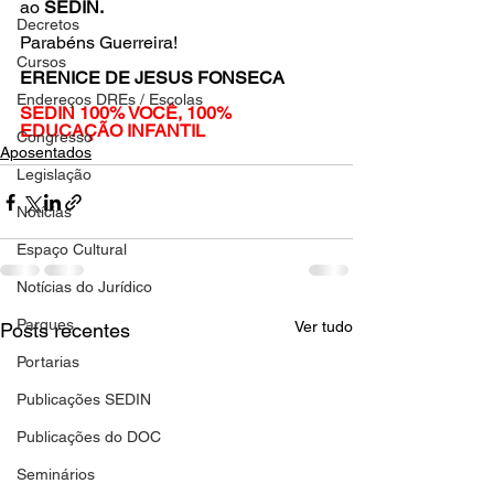
ao 
SEDIN.
Decretos
Parabéns Guerreira! 
Cursos
ERENICE DE JESUS FONSECA
Endereços DREs / Escolas
SEDIN 100% VOCÊ, 100% 
EDUCAÇÃO INFANTIL
Congresso
Aposentados
Legislação
Notícias
Espaço Cultural
Notícias do Jurídico
Parques
Ver tudo
Posts recentes
Portarias
Publicações SEDIN
Publicações do DOC
Seminários