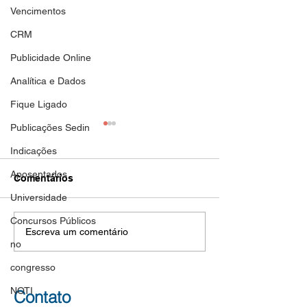
Vencimentos
CRM
Publicidade Online
Analítica e Dados
Fique Ligado
Publicações Sedin
Aposentadoria
Aposentadoria
Indicações
DOC de hoje 01/11/2023
DOC de hoje 30/1
Aposentados
nova publicação de
novas publicações
Comentários
aposentadoria de filiada ao
aposentadoria de f
Universidade
SEDIN. Parabéns Guerreira!
SEDIN. Parabéns G
Concursos Públicos
TEREZINHA FRANCISCA
LEILA RENATA 
Escreva um comentário
LOPES DA SILVA SEDIN...
SOUZA ROSELI...
no
congresso
NOTI
Contato