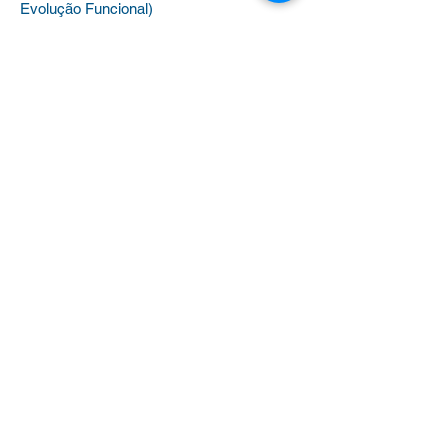
Evolução Funcional)
Benefícios
(Plano de saúde, colônias de
férias e universidades)
Outras dúvidas
Clique aqui para WhatsApp
Diretoria por Região
Sheyla –
(11) 91683-3777
Ipiranga – Butantã – Santo Amaro
Kátia –
(11) 95786-3777
Penha – Itaquera – São Mateus
Renata –
(11) 96847-3777