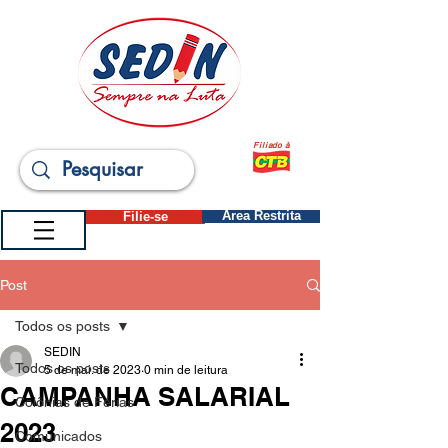
Filiado à
Filie-se
Área Restrita
Post
Todos os posts
SEDIN
Todos os posts
5 de mai. de 2023
0 min de leitura
CAMPANHA SALARIAL
Colônias de Férias
2023
Comunicados