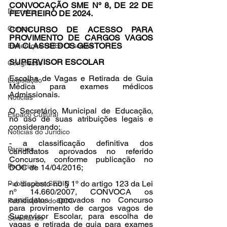
CONVOCAÇÃO SME Nº 8, DE 22 DE 
Decretos
FEVEREIRO DE 2024.
Cursos
CONCURSO DE ACESSO PARA 
PROVIMENTO DE CARGOS VAGOS 
DA CLASSE DOS GESTORES
Endereços DREs / Escolas
SUPERVISOR ESCOLAR
Congresso
Escolha de Vagas e Retirada de Guia 
Legislação
Médica para exames médicos 
Admissionais.
Notícias
O Secretário Municipal de Educação, 
Espaço Cultural
no uso de suas atribuições legais e 
considerando:
Notícias do Jurídico
- a classificação definitiva dos 
Parques
candidatos aprovados no referido 
Concurso, conforme publicação no 
Portarias
DOC de 14/04/2016;
- o disposto no § 1º do artigo 123 da Lei 
Publicações SEDIN
nº 14.660/2007, CONVOCA os 
candidatos aprovados no Concurso 
Publicações do DOC
para provimento de cargos vagos de 
Supervisor Escolar, para escolha de 
Seminários
vagas e retirada de guia para exames 