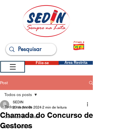
Filiado à
Filie-se
Área Restrita
Post
Todos os posts
SEDIN
Todos os posts
23 de fev. de 2024
2 min de leitura
Chamada do Concurso de
Colônias de Férias
Gestores
Comunicados