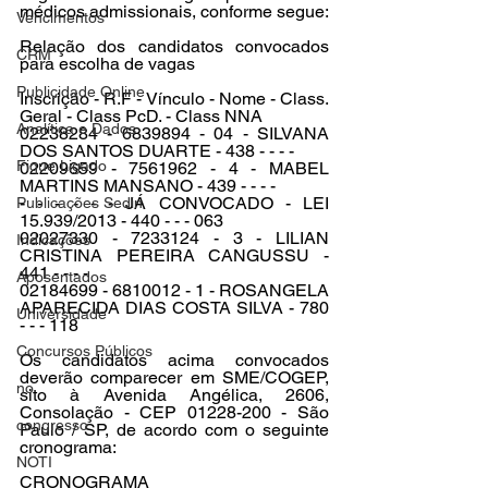
médicos admissionais, conforme segue:
Vencimentos
Relação dos candidatos convocados 
CRM
para escolha de vagas
Publicidade Online
Inscrição - R.F - Vínculo - Nome - Class. 
Geral - Class PcD. - Class NNA
Analítica e Dados
02238284 - 6839894 - 04 - SILVANA 
DOS SANTOS DUARTE - 438 - - - -
Fique Ligado
02209659 - 7561962 - 4 - MABEL 
MARTINS MANSANO - 439 - - - -
- - - - - - JÁ CONVOCADO - LEI 
Publicações Sedin
15.939/2013 - 440 - - - 063
02027330 - 7233124 - 3 - LILIAN 
Indicações
CRISTINA PEREIRA CANGUSSU - 
441 - - - -
Aposentados
02184699 - 6810012 - 1 - ROSANGELA 
APARECIDA DIAS COSTA SILVA - 780 
Universidade
- - - 118
Concursos Públicos
Os candidatos acima convocados 
deverão comparecer em SME/COGEP, 
no
sito à Avenida Angélica, 2606, 
Consolação - CEP 01228-200 - São 
congresso
Paulo / SP, de acordo com o seguinte 
cronograma:
NOTI
CRONOGRAMA